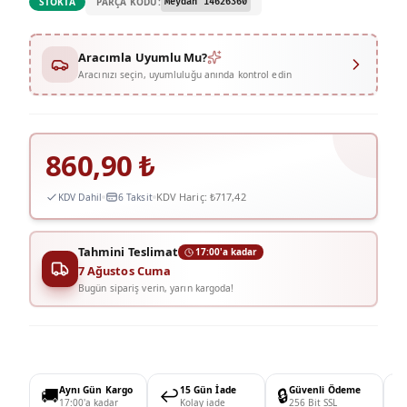
PARÇA KODU:
STOKTA
Meydan 14626360
Aracımla Uyumlu Mu?
Aracınızı seçin, uyumluluğu anında kontrol edin
860,90
₺
KDV Hariç:
₺717,42
KDV Dahil
6 Taksit
Tahmini Teslimat
17:00'a kadar
7 Ağustos Cuma
Bugün sipariş verin, yarın kargoda!
🚚
Aynı Gün Kargo
↩️
15 Gün İade
🔒
Güvenli Ödeme

17:00'a kadar
Kolay iade
256 Bit SSL