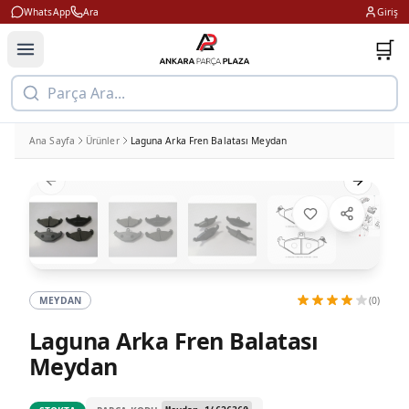
WhatsApp
Ara
Giriş
🛒
Parça Ara...
Ana Sayfa
Ürünler
Laguna Arka Fren Balatası Meydan
Previous slide
Next slid
MEYDAN
(0)
Laguna Arka Fren Balatası
Meydan