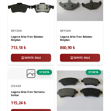
MEYDAN
MEYDAN
Laguna Arka Fren Balatası
Laguna Arka Fren Balatası
Meydan
Meydan
713,18
₺
860,90
₺
SEPETE EKLE
SEPETE EKLE
STOKTA
STOKTA
SERKAR
Laguna Arka Fren Hortumu
Serkar
115,24
₺