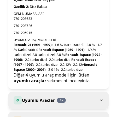
Özellik 2:
Disk Balata
OEM NUMARALARI
7701203633
7701203726
7701205015
UYUMLU ARAÇ MODELLERİ
Renault 21 (1991 - 1997):
- 1.6 8v Karbüratörlü- 2.0 8v- 1.7
8v Karbüratörlü
Renault Espace (1989 - 1991):
- 1.9 8v
turbo dizel- 2.0 turbo dizel- 2.0 8v
Renault Espace (1992 -
1996):
- 2.2 turbo dizel- 2.0 turbo dizel
Renault Espace
(1997 - 1999):
- 2.2 turbo dizel- 2.2 12V- 2.2 12v
Renault
Espace (2000 - 2001):
- 3.0 16v- 2.2 turbo dizel
Diğer 4 uyumlu araç modeli için lütfen
uyumlu araçlar
sekmesini inceleyiniz.
Uyumlu Araclar
15