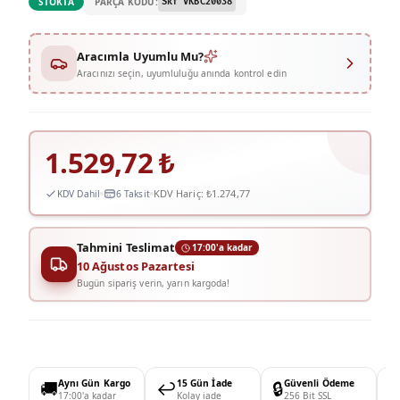
PARÇA KODU:
STOKTA
Skf VKBC20038
Aracımla Uyumlu Mu?
Aracınızı seçin, uyumluluğu anında kontrol edin
1.529,72
₺
KDV Hariç:
₺1.274,77
KDV Dahil
6 Taksit
Tahmini Teslimat
17:00'a kadar
10 Ağustos Pazartesi
Bugün sipariş verin, yarın kargoda!
🚚
Aynı Gün Kargo
↩️
15 Gün İade
🔒
Güvenli Ödeme

17:00'a kadar
Kolay iade
256 Bit SSL