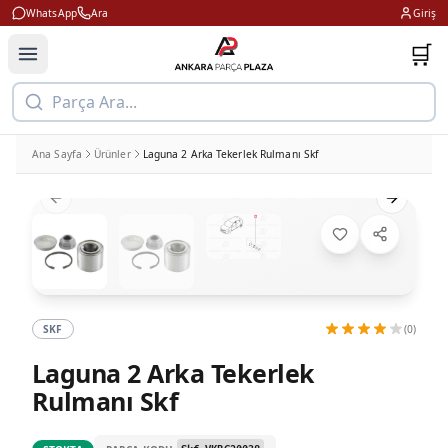
WhatsApp
Ara
Giriş
🛒
Parça Ara...
Ana Sayfa
Ürünler
Laguna 2 Arka Tekerlek Rulmanı Skf
Previous slide
Next slid
SKF
(0)
Laguna 2 Arka Tekerlek
Rulmanı Skf