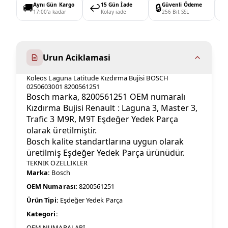
🚚
Aynı Gün Kargo
↩️
15 Gün İade
🔒
Güvenli Ödeme

17:00'a kadar
Kolay iade
256 Bit SSL
Urun Aciklamasi
Koleos Laguna Latitude Kızdırma Bujisi BOSCH
0250603001 8200561251
Bosch marka, 8200561251 OEM numaralı
Kızdırma Bujisi Renault : Laguna 3, Master 3,
Trafic 3 M9R, M9T Eşdeğer Yedek Parça
olarak üretilmiştir.
Bosch kalite standartlarına uygun olarak
üretilmiş Eşdeğer Yedek Parça ürünüdür.
TEKNİK ÖZELLİKLER
Marka:
Bosch
OEM Numarası:
8200561251
Ürün Tipi:
Eşdeğer Yedek Parça
Kategori:
OEM NUMARALARI