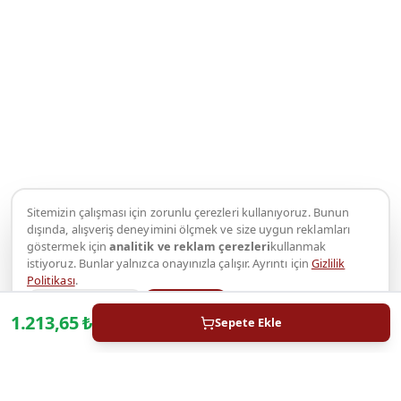
Sitemizin çalışması için zorunlu çerezleri kullanıyoruz. Bunun
dışında, alışveriş deneyimini ölçmek ve size uygun reklamları
göstermek için
analitik ve reklam çerezleri
kullanmak
istiyoruz. Bunlar yalnızca onayınızla çalışır. Ayrıntı için
Gizlilik
Politikası
.
Yalnızca zorunlu
Kabul et
1.213,65
₺
Sepete Ekle
WhatsApp