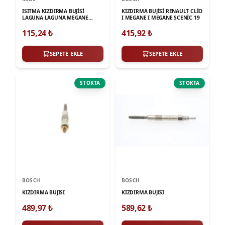
ISITMA KIZDIRMA BUJİSİ
KIZDIRMA BUJİSİ RENAULT CLİO
LAGUNA LAGUNA MEGANE
I MEGANE I MEGANE SCENİC 19
1.9DCI F9Q EM
115,24
₺
415,92
₺
SEPETE EKLE
SEPETE EKLE
STOKTA
STOKTA
BOSCH
BOSCH
KIZDIRMA BUJISI
KIZDIRMA BUJISI
489,97
₺
589,62
₺