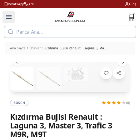
WhatsApp
Ara
Giriş
🛒
Parça Ara...
Ana Sayfa
Ürünler
Kızdırma Bujisi Renault : Laguna 3, Master 3, Trafic 3 M9R, M9T
Previous slide
Next slid
BOSCH
(0)
Kızdırma Bujisi Renault :
Laguna 3, Master 3, Trafic 3
M9R, M9T