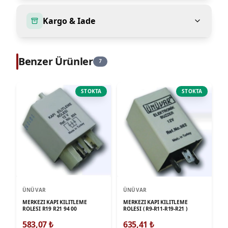
Kargo & Iade
Benzer Ürünler
7
STOKTA
STOKTA
ÜNÜVAR
ÜNÜVAR
MERKEZI KAPI KILITLEME
MERKEZI KAPI KILITLEME
ROLESI R19 R21 94 00
ROLESI ( R9-R11-R19-R21 )
583,07
₺
635,41
₺