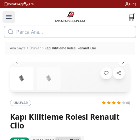
WhatsApp
Ara
Giriş
🛒
Parça Ara...
Ana Sayfa
Ürünler
Kapı Kilitleme Rolesi Renault Clio
Previous slide
Next slid
ÜNÜVAR
(0)
Kapı Kilitleme Rolesi Renault
Clio