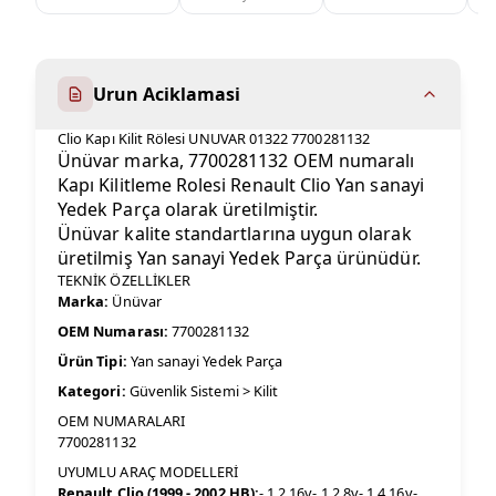
Urun Aciklamasi
Clio Kapı Kilit Rölesi UNUVAR 01322 7700281132
Ünüvar marka, 7700281132 OEM numaralı
Kapı Kilitleme Rolesi Renault Clio Yan sanayi
Yedek Parça olarak üretilmiştir.
Ünüvar kalite standartlarına uygun olarak
üretilmiş Yan sanayi Yedek Parça ürünüdür.
TEKNİK ÖZELLİKLER
Marka:
Ünüvar
OEM Numarası:
7700281132
Ürün Tipi:
Yan sanayi Yedek Parça
Kategori:
Güvenlik Sistemi > Kilit
OEM NUMARALARI
7700281132
UYUMLU ARAÇ MODELLERİ
Renault Clio (1999 - 2002 HB):
- 1.2 16v- 1.2 8v- 1.4 16v-