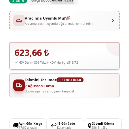
PARÇA KODU:
STOKTA
Ünüvar 01322
Aracımla Uyumlu Mu?
Aracınızı seçin, uyumluluğu anında kontrol edin
623,66
₺
KDV Hariç:
₺519,72
KDV Dahil
6 Taksit
Tahmini Teslimat
17:00'a kadar
7 Ağustos Cuma
Bugün sipariş verin, yarın kargoda!
🚚
Aynı Gün Kargo
↩️
15 Gün İade
🔒
Güvenli Ödeme

17:00'a kadar
Kolay iade
256 Bit SSL