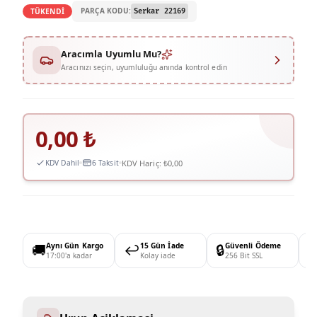
PARÇA KODU:
TÜKENDİ
Serkar 22169
Aracımla Uyumlu Mu?
Aracınızı seçin, uyumluluğu anında kontrol edin
0,00
₺
KDV Hariç:
₺0,00
KDV Dahil
6 Taksit
🚚
Aynı Gün Kargo
↩️
15 Gün İade
🔒
Güvenli Ödeme

17:00'a kadar
Kolay iade
256 Bit SSL