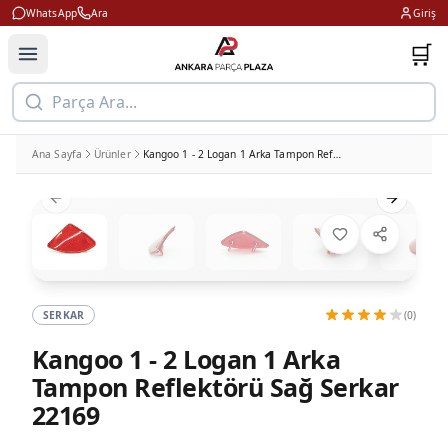
WhatsApp
Ara
Giriş
🛒
Parça Ara...
Ana Sayfa
Ürünler
Kangoo 1 - 2 Logan 1 Arka Tampon Reflektörü Sağ Serkar 22169
Previous slide
Next slid
SERKAR
(0)
Kangoo 1 - 2 Logan 1 Arka
Tampon Reflektörü Sağ Serkar
22169