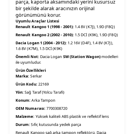
parça, kaporta aksamındaki yerini kusursuz
bir şekilde alarak aracınızın orijinal
görünümünü korur.
Uyumlu Araçlar Listesi
Renault Kangoo 1 (1998 - 2001):
1.4 8V (K7J), 1.9D (F8Q)
Renault Kangoo 2 (2002 - 2010):
1.5 DCİ (K9K), 1.9D (F8Q)
Dacia Logan 1 (2004 - 2012):
1.2 16V (D4F), 1.4 8V (K7J),
1.6 8V (K7M), 1.5 DCİ (K9K)
Önemli Not:
Dacia Logan
SW (Station Wagon)
modelleri
ile uyumludur.
Ürün Özellikleri
Marka:
Serkar
Ürün Kodu:
22169
Yön:
Sağ Taraf (Yolcu Tarafı)
Konum:
Arka Tampon
OEM Numarası:
7700308720
Malzeme:
Yüksek kaliteli ABS plastik ve reflektif lens
Durum:
Sıfır, kutusunda yedek parça
Renault Kangoo sağ arka tampon reflektörü, Dacia