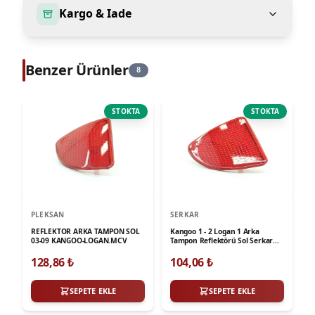
Kargo & Iade
Benzer Ürünler
8
STOKTA
STOKTA
PLEKSAN
SERKAR
REFLEKTOR ARKA TAMPON SOL
Kangoo 1 - 2 Logan 1 Arka
03-09 KANGOO-LOGAN.MCV
Tampon Reflektörü Sol Serkar
22170
128,86
₺
104,06
₺
SEPETE EKLE
SEPETE EKLE