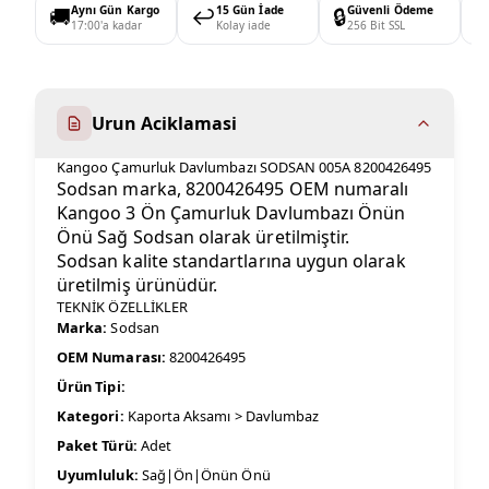
🚚
Aynı Gün Kargo
↩️
15 Gün İade
🔒
Güvenli Ödeme

17:00'a kadar
Kolay iade
256 Bit SSL
Urun Aciklamasi
Kangoo Çamurluk Davlumbazı SODSAN 005A 8200426495
Sodsan marka, 8200426495 OEM numaralı
Kangoo 3 Ön Çamurluk Davlumbazı Önün
Önü Sağ Sodsan olarak üretilmiştir.
Sodsan kalite standartlarına uygun olarak
üretilmiş ürünüdür.
TEKNİK ÖZELLİKLER
Marka:
Sodsan
OEM Numarası:
8200426495
Ürün Tipi:
Kategori:
Kaporta Aksamı > Davlumbaz
Paket Türü:
Adet
Uyumluluk:
Sağ|Ön|Önün Önü