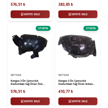
Meydan
Sodsan
576,51
₺
383,85
₺
SEPETE EKLE
SEPETE EKLE
STOKTA
STOKTA
MEYDAN
MEYDAN
Kangoo 3 Ön Çamurluk
Kangoo 3 Ön Çamurluk
Davlumbazı Sağ Önün Önü
Davlumbazı Sağ Önün Arkası
8200426494 Meydan
Meydan
576,51
₺
410,77
₺
SEPETE EKLE
SEPETE EKLE