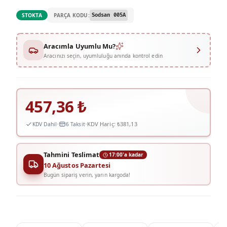
PARÇA KODU:
STOKTA
Sodsan 005A
Aracımla Uyumlu Mu?
Aracınızı seçin, uyumluluğu anında kontrol edin
457,36
₺
KDV Hariç:
₺381,13
KDV Dahil
6 Taksit
Tahmini Teslimat
17:00'a kadar
10 Ağustos Pazartesi
Bugün sipariş verin, yarın kargoda!