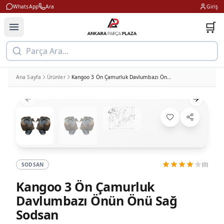
WhatsApp
Ara
Giriş
🛒
Parça Ara...
Ana Sayfa
Ürünler
Kangoo 3 Ön Çamurluk Davlumbazı Önün Önü Sağ Sodsan
Previous slide
Next slid
SODSAN
(0)
Kangoo 3 Ön Çamurluk
Davlumbazı Önün Önü Sağ
Sodsan