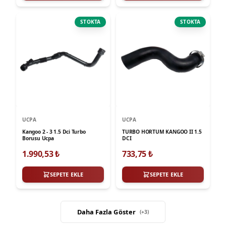
STOKTA
STOKTA
UCPA
UCPA
Kangoo 2 - 3 1.5 Dci Turbo
TURBO HORTUM KANGOO II 1.5
Borusu Ucpa
DCI
1.990,53
₺
733,75
₺
SEPETE EKLE
SEPETE EKLE
Daha Fazla Göster
(+
3
)