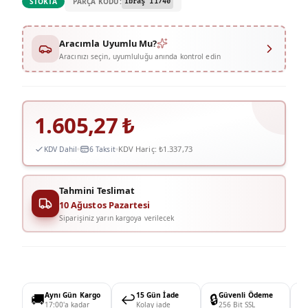
PARÇA KODU:
STOKTA
İbraş 11740
Aracımla Uyumlu Mu?
Aracınızı seçin, uyumluluğu anında kontrol edin
1.605,27
₺
KDV Hariç:
₺1.337,73
KDV Dahil
6 Taksit
Tahmini Teslimat
10 Ağustos Pazartesi
Siparişiniz yarın kargoya verilecek
🚚
Aynı Gün Kargo
↩️
15 Gün İade
🔒
Güvenli Ödeme

17:00'a kadar
Kolay iade
256 Bit SSL