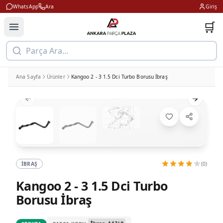
WhatsApp
Ara
Giriş
🛒
Parça Ara...
Ana Sayfa
Ürünler
Kangoo 2 - 3 1.5 Dci Turbo Borusu İbraş
Previous slide
Next slid
İBRAŞ
(0)
Kangoo 2 - 3 1.5 Dci Turbo
Borusu İbraş