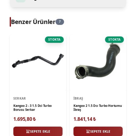
Benzer Ürünler
7
STOKTA
STOKTA
SERKAR
İBRAŞ
Kangoo 2 - 3 1.5 Dci Turbo
Kangoo 2 1.5 Dcı Turbo Hortumu
Borusu Serkar
İbraş
1.695,80
₺
1.841,14
₺
SEPETE EKLE
SEPETE EKLE