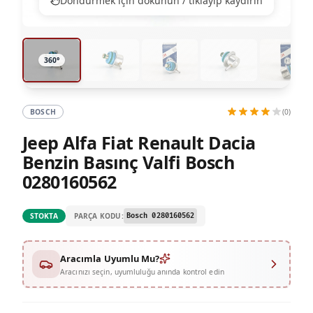
360 degree view loaded. Use mouse drag or arrow keys
360°
BOSCH
(0)
Jeep Alfa Fiat Renault Dacia
Benzin Basınç Valfi Bosch
0280160562
PARÇA KODU:
STOKTA
Bosch 0280160562
Aracımla Uyumlu Mu?
Aracınızı seçin, uyumluluğu anında kontrol edin