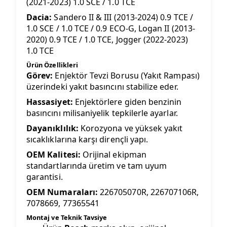
(2021-2023) 1.0 SCE / 1.0 TCE
Dacia:
Sandero II & III (2013-2024) 0.9 TCE /
1.0 SCE / 1.0 TCE / 0.9 ECO-G, Logan II (2013-
2020) 0.9 TCE / 1.0 TCE, Jogger (2022-2023)
1.0 TCE
Ürün Özellikleri
Görev:
Enjektör Tevzi Borusu (Yakıt Rampası)
üzerindeki yakıt basıncını stabilize eder.
Hassasiyet:
Enjektörlere giden benzinin
basıncını milisaniyelik tepkilerle ayarlar.
Dayanıklılık:
Korozyona ve yüksek yakıt
sıcaklıklarına karşı dirençli yapı.
OEM Kalitesi:
Orijinal ekipman
standartlarında üretim ve tam uyum
garantisi.
OEM Numaraları:
226705070R, 226707106R,
7078669, 77365541
Montaj ve Teknik Tavsiye