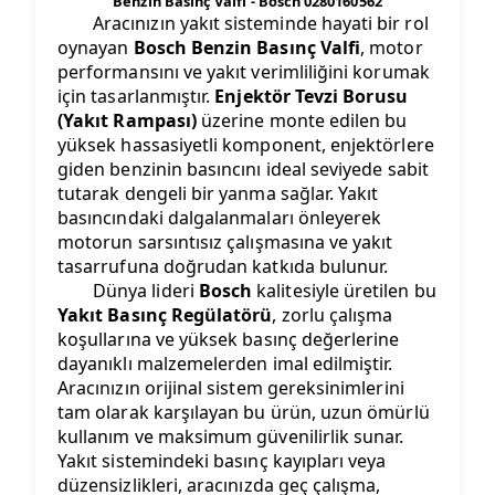
Benzin Basınç Valfi - Bosch 0280160562
Aracınızın yakıt sisteminde hayati bir rol
oynayan
Bosch Benzin Basınç Valfi
, motor
performansını ve yakıt verimliliğini korumak
için tasarlanmıştır.
Enjektör Tevzi Borusu
(Yakıt Rampası)
üzerine monte edilen bu
yüksek hassasiyetli komponent, enjektörlere
giden benzinin basıncını ideal seviyede sabit
tutarak dengeli bir yanma sağlar. Yakıt
basıncındaki dalgalanmaları önleyerek
motorun sarsıntısız çalışmasına ve yakıt
tasarrufuna doğrudan katkıda bulunur.
Dünya lideri
Bosch
kalitesiyle üretilen bu
Yakıt Basınç Regülatörü
, zorlu çalışma
koşullarına ve yüksek basınç değerlerine
dayanıklı malzemelerden imal edilmiştir.
Aracınızın orijinal sistem gereksinimlerini
tam olarak karşılayan bu ürün, uzun ömürlü
kullanım ve maksimum güvenilirlik sunar.
Yakıt sistemindeki basınç kayıpları veya
düzensizlikleri, aracınızda geç çalışma,