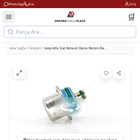
WhatsApp
Ara
Giriş
🛒
Parça Ara...
Ana Sayfa
Ürünler
Jeep Alfa Fiat Renault Dacia Benzin Basınç Valfi Bosch 0280160562