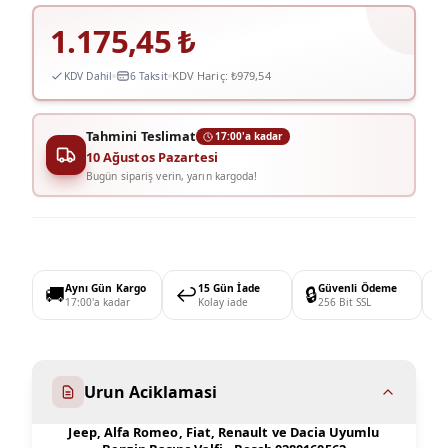
1.175,45
₺
KDV Hariç:
₺979,54
KDV Dahil
6 Taksit
Tahmini Teslimat
17:00'a kadar
10 Ağustos Pazartesi
Bugün sipariş verin, yarın kargoda!
🚚
Aynı Gün Kargo
↩️
15 Gün İade
🔒
Güvenli Ödeme

17:00'a kadar
Kolay iade
256 Bit SSL
Urun Aciklamasi
Jeep, Alfa Romeo, Fiat, Renault ve Dacia Uyumlu