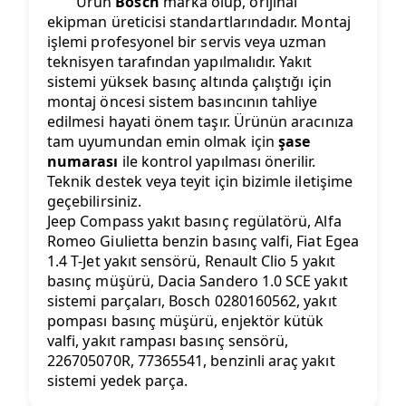
Ürün
Bosch
marka olup, orijinal
ekipman üreticisi standartlarındadır. Montaj
işlemi profesyonel bir servis veya uzman
teknisyen tarafından yapılmalıdır. Yakıt
sistemi yüksek basınç altında çalıştığı için
montaj öncesi sistem basıncının tahliye
edilmesi hayati önem taşır. Ürünün aracınıza
tam uyumundan emin olmak için
şase
numarası
ile kontrol yapılması önerilir.
Teknik destek veya teyit için bizimle iletişime
geçebilirsiniz.
Jeep Compass yakıt basınç regülatörü, Alfa
Romeo Giulietta benzin basınç valfi, Fiat Egea
1.4 T-Jet yakıt sensörü, Renault Clio 5 yakıt
basınç müşürü, Dacia Sandero 1.0 SCE yakıt
sistemi parçaları, Bosch 0280160562, yakıt
pompası basınç müşürü, enjektör kütük
valfi, yakıt rampası basınç sensörü,
226705070R, 77365541, benzinli araç yakıt
sistemi yedek parça.