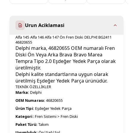
Urun Aciklamasi
Alfa 145 Alfa 146 Alfa 147 Ön Fren Diski DELPHI BG2411
46820655
Delphi marka, 46820655 OEM numaralı Fren
Diski Ön Veya Arka Brava Bravo Marea
Tempra Tipo 2.0 Eşdeğer Yedek Parça olarak
üretilmiştir.
Delphi kalite standartlarına uygun olarak
üretilmiş Eşdeğer Yedek Parça ürünüdür.
TEKNİK ÖZELLİKLER
Marka:
Delphi
OEM Numarası:
46820655
Ürün Tipi:
Eşdeğer Yedek Parça
Kategori:
Fren Sistemi > Fren Diski
Paket Türü:
Takım
Uyumluluk:
Ön|Sağ|Sol