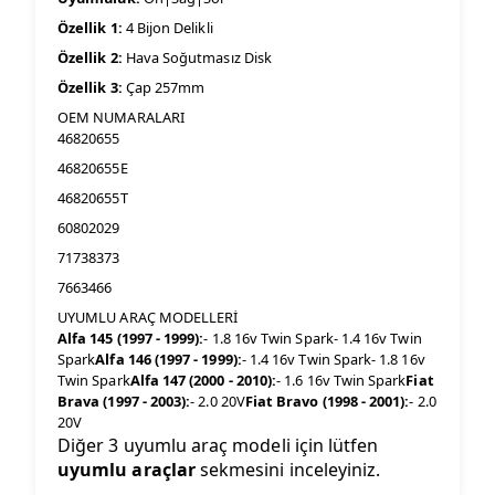
Özellik 1:
4 Bijon Delikli
Özellik 2:
Hava Soğutmasız Disk
Özellik 3:
Çap 257mm
OEM NUMARALARI
46820655
46820655E
46820655T
60802029
71738373
7663466
UYUMLU ARAÇ MODELLERİ
Alfa 145 (1997 - 1999):
- 1.8 16v Twin Spark- 1.4 16v Twin
Spark
Alfa 146 (1997 - 1999):
- 1.4 16v Twin Spark- 1.8 16v
Twin Spark
Alfa 147 (2000 - 2010):
- 1.6 16v Twin Spark
Fiat
Brava (1997 - 2003):
- 2.0 20V
Fiat Bravo (1998 - 2001):
- 2.0
20V
Diğer 3 uyumlu araç modeli için lütfen
uyumlu araçlar
sekmesini inceleyiniz.