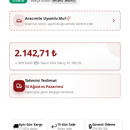
PARÇA KODU:
STOKTA
Delphi BG2411
Aracımla Uyumlu Mu?
Aracınızı seçin, uyumluluğu anında kontrol edin
2.142,71
₺
KDV Hariç:
₺1.785,59
KDV Dahil
6 Taksit
Tahmini Teslimat
10 Ağustos Pazartesi
Siparişiniz yarın kargoya verilecek
🚚
Aynı Gün Kargo
↩️
15 Gün İade
🔒
Güvenli Ödeme

17:00'a kadar
Kolay iade
256 Bit SSL