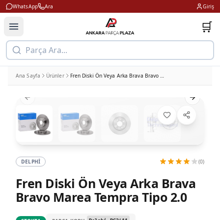
WhatsApp
Ara
Giriş
🛒
Parça Ara...
Ana Sayfa
Ürünler
Fren Diski Ön Veya Arka Brava Bravo Marea Tempra Tipo 2.0
Previous slide
Next slid
DELPHI
(0)
Fren Diski Ön Veya Arka Brava
Bravo Marea Tempra Tipo 2.0