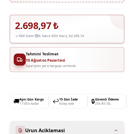
2.698,97
₺
KDV Hariç:
₺2.249,14
KDV Dahil
6 Taksit
Tahmini Teslimat
10 Ağustos Pazartesi
Siparişiniz yarın kargoya verilecek
🚚
Aynı Gün Kargo
↩️
15 Gün İade
🔒
Güvenli Ödeme

17:00'a kadar
Kolay iade
256 Bit SSL
Urun Aciklamasi