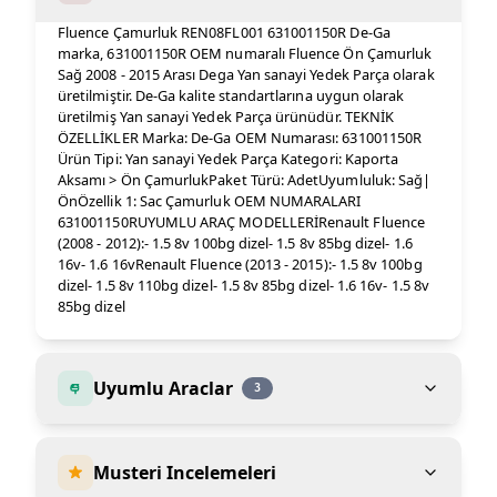
Fluence Çamurluk REN08FL001 631001150R De-Ga
marka, 631001150R OEM numaralı Fluence Ön Çamurluk
Sağ 2008 - 2015 Arası Dega Yan sanayi Yedek Parça olarak
üretilmiştir. De-Ga kalite standartlarına uygun olarak
üretilmiş Yan sanayi Yedek Parça ürünüdür. TEKNİK
ÖZELLİKLER Marka: De-Ga OEM Numarası: 631001150R
Ürün Tipi: Yan sanayi Yedek Parça Kategori: Kaporta
Aksamı > Ön ÇamurlukPaket Türü: AdetUyumluluk: Sağ|
ÖnÖzellik 1: Sac Çamurluk OEM NUMARALARI
631001150RUYUMLU ARAÇ MODELLERİRenault Fluence
(2008 - 2012):- 1.5 8v 100bg dizel- 1.5 8v 85bg dizel- 1.6
16v- 1.6 16vRenault Fluence (2013 - 2015):- 1.5 8v 100bg
dizel- 1.5 8v 110bg dizel- 1.5 8v 85bg dizel- 1.6 16v- 1.5 8v
85bg dizel
Uyumlu Araclar
3
Musteri Incelemeleri