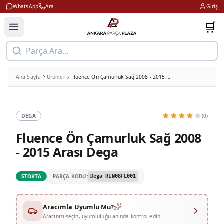
WhatsApp
Ara
Giriş
🛒
Parça Ara...
Ana Sayfa
Ürünler
Fluence Ön Çamurluk Sağ 2008 - 2015 Arası Dega
DEGA
(0)
Fluence Ön Çamurluk Sağ 2008
- 2015 Arası Dega
PARÇA KODU:
STOKTA
Dega REN08FL001
Aracımla Uyumlu Mu?
Aracınızı seçin, uyumluluğu anında kontrol edin