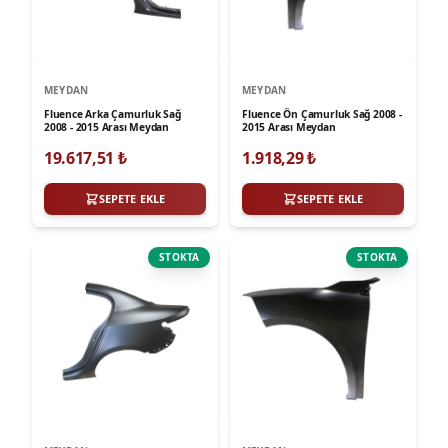
MEYDAN
MEYDAN
Fluence Arka Çamurluk Sağ
Fluence Ön Çamurluk Sağ 2008 -
2008 - 2015 Arası Meydan
2015 Arası Meydan
19.617,51
₺
1.918,29
₺
SEPETE EKLE
SEPETE EKLE
STOKTA
STOKTA