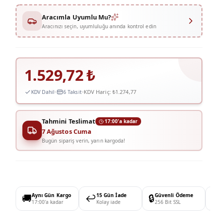
Aracımla Uyumlu Mu?
Aracınızı seçin, uyumluluğu anında kontrol edin
1.529,72
₺
KDV Hariç:
₺1.274,77
KDV Dahil
6 Taksit
Tahmini Teslimat
17:00'a kadar
7 Ağustos Cuma
Bugün sipariş verin, yarın kargoda!
🚚
Aynı Gün Kargo
↩️
15 Gün İade
🔒
Güvenli Ödeme

17:00'a kadar
Kolay iade
256 Bit SSL