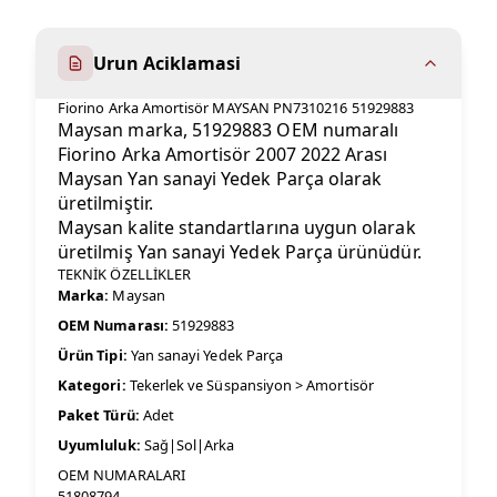
Urun Aciklamasi
Fiorino Arka Amortisör MAYSAN PN7310216 51929883
Maysan marka, 51929883 OEM numaralı
Fiorino Arka Amortisör 2007 2022 Arası
Maysan Yan sanayi Yedek Parça olarak
üretilmiştir.
Maysan kalite standartlarına uygun olarak
üretilmiş Yan sanayi Yedek Parça ürünüdür.
TEKNİK ÖZELLİKLER
Marka:
Maysan
OEM Numarası:
51929883
Ürün Tipi:
Yan sanayi Yedek Parça
Kategori:
Tekerlek ve Süspansiyon > Amortisör
Paket Türü:
Adet
Uyumluluk:
Sağ|Sol|Arka
OEM NUMARALARI
51808794