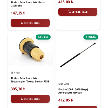
415,00
₺
Fiorino Arka Amortisör Burcu
Üst Meha
SEPETE EKLE
147,35
₺
SEPETE EKLE
STOKTA
STOKTA
SERKAR
Fiorino Arka Amortisör
Süspansiyon Takozu Serkar 7258
MEYDAN
395,36
₺
Fiorino 2008 - 2020 Bagaj
Amortisörü Meydan
SEPETE EKLE
412,05
₺