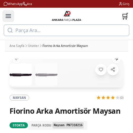
WhatsApp
Ara
Giriş
🛒
Parça Ara...
Ana Sayfa
Ürünler
Fiorino Arka Amortisör Maysan
Previous slide
Next slid
MAYSAN
(0)
Fiorino Arka Amortisör Maysan
PARÇA KODU:
STOKTA
Maysan PN7310216