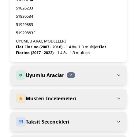
51826233
51830534
51929883
51929883E
UYUMLU ARAÇ MODELLERİ
Fiat Fiorino (2007 - 2016):
- 1.4 8v- 1.3 multijet
Fiat
Fiorino (2017 - 2022):
- 1.4 8v- 1.3 multijet
Uyumlu Araclar
2
Musteri Incelemeleri
Taksit Secenekleri