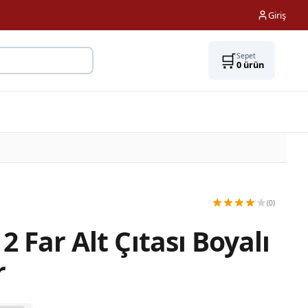
Giriş
🛒
Sepet
0
ürün
(0)
2 Far Alt Çıtası Boyalı
r