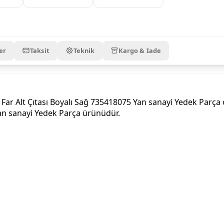
er
Taksit
Teknik
Kargo & Iade
r Alt Çıtası Boyalı Sağ 735418075 Yan sanayi Yedek Parça ol
Yan sanayi Yedek Parça ürünüdür.