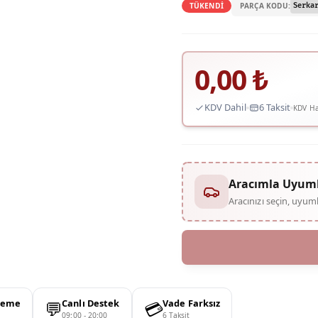
PARÇA KODU:
TÜKENDİ
Serka
0,00
₺
KDV Dahil
6 Taksit
KDV Ha
Aracımla Uyum
Aracınızı seçin, uyu
💬
💳
deme
Canlı Destek
Vade Farksız
09:00 - 20:00
6 Taksit