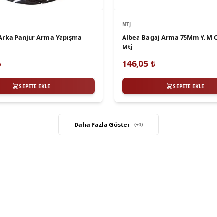
MTJ
Arka Panjur Arma Yapışma
Albea Bagaj Arma 75Mm Y.M C
Mtj
₺
146,05
₺
SEPETE EKLE
SEPETE EKLE
Daha Fazla Göster
(+
4
)