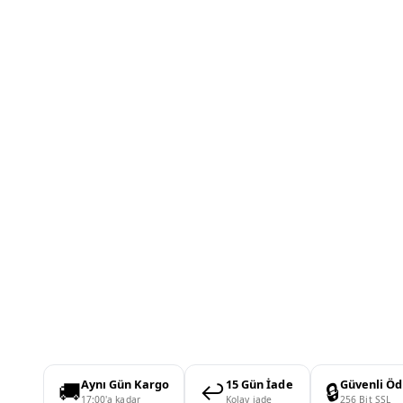
🚚
↩️
🔒
Aynı Gün Kargo
15 Gün İade
Güvenli Ö
17:00'a kadar
Kolay iade
256 Bit SSL