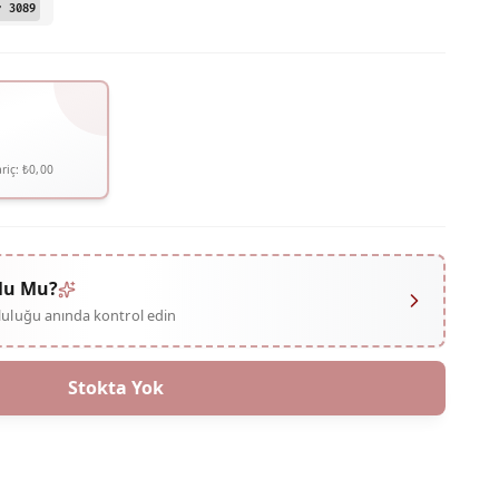
r 3089
riç:
₺0,00
lu Mu?
mluluğu anında kontrol edin
Stokta Yok