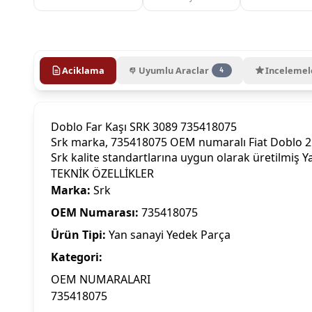
Aciklama
Uyumlu Araclar
Incelemel
4
Doblo Far Kaşı SRK 3089 735418075
Srk marka, 735418075 OEM numaralı Fiat Doblo 2 Fa
Srk kalite standartlarına uygun olarak üretilmiş 
TEKNİK ÖZELLİKLER
Marka:
Srk
OEM Numarası:
735418075
Ürün Tipi:
Yan sanayi Yedek Parça
Kategori:
OEM NUMARALARI
735418075