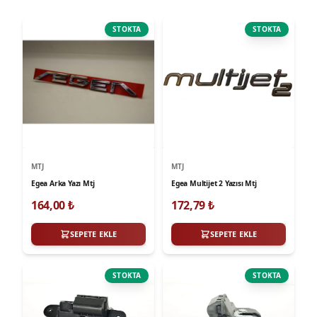
STOKTA
STOKTA
MTJ
MTJ
Egea Arka Yazı Mtj
Egea Multijet 2 Yazısı Mtj
164,00
₺
172,79
₺
SEPETE EKLE
SEPETE EKLE
STOKTA
STOKTA