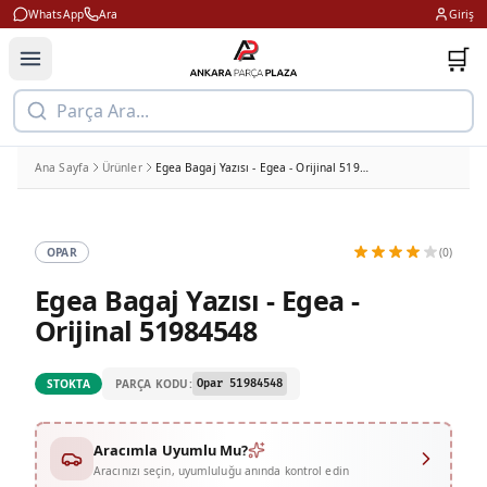
WhatsApp
Ara
Giriş
🛒
Parça Ara...
Ana Sayfa
Ürünler
Egea Bagaj Yazısı - Egea - Orijinal 51984548
OPAR
(0)
Egea Bagaj Yazısı - Egea -
Orijinal 51984548
PARÇA KODU:
STOKTA
Opar 51984548
Aracımla Uyumlu Mu?
Aracınızı seçin, uyumluluğu anında kontrol edin