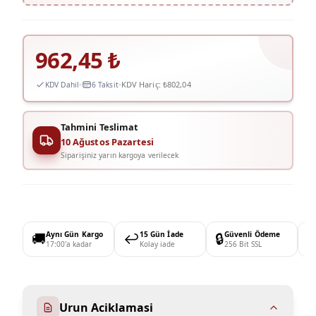
962,45
₺
KDV Hariç:
₺802,04
KDV Dahil
6 Taksit
Tahmini Teslimat
10 Ağustos Pazartesi
Siparişiniz yarın kargoya verilecek
🚚
Aynı Gün Kargo
↩️
15 Gün İade
🔒
Güvenli Ödeme

17:00'a kadar
Kolay iade
256 Bit SSL
Urun Aciklamasi