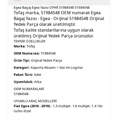
Egea Bagaj Egea Yazısı OPAR 51984548 51984548
Tofaş marka, 51984548 OEM numaralı Egea
Bagaj Yazısı - Egea - Orijinal 51984548 Orijinal
Yedek Parça olarak üretilmiştir.
Tofaş kalite standartlarına uygun olarak
üretilmiş Orijinal Yedek Parça ürünüdür.
TEKNİK ÖZELLİKLER
Marka:
Tofaş
OEM Numarası:
51984548
Ürün Tipi:
Orijinal Yedek Parça
Kategori:
Kaporta Aksamı > Yazı Ve Logolar
Paket Türü:
Adet
Uyumluluk:
Arka
OEM NUMARALARI
51984548
UYUMLU ARAÇ MODELLERİ
Fiat Egea (2016 - 2019):
- 1.3 multijet- 1.6 multijet- 1.4 16v
turbo dizel