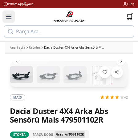
WhatsApp
Ara
Giriş
🛒
Parça Ara...
Ana Sayfa
Ürünler
Dacia Duster 4X4 Arka Abs Sensörü Mais 479501102R
Previous slide
Next slid
MAIS
(0)
Dacia Duster 4X4 Arka Abs
Sensörü Mais 479501102R
PARÇA KODU:
STOKTA
Mais 479501102R