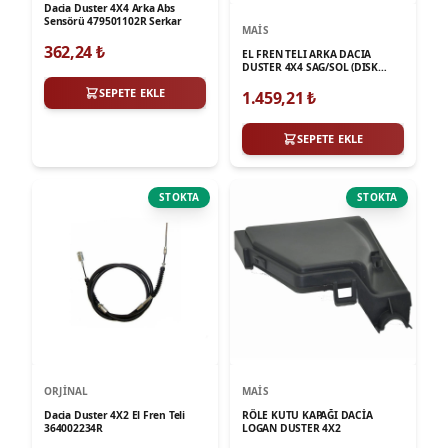
Dacia Duster 4X4 Arka Abs
Sensörü 479501102R Serkar
MAIS
362,24
₺
EL FREN TELI ARKA DACIA
DUSTER 4X4 SAG/SOL (DISK
FREN) 10- (1720/1502MM)
SEPETE EKLE
1.459,21
₺
SEPETE EKLE
STOKTA
STOKTA
ORJINAL
MAIS
Dacia Duster 4X2 El Fren Teli
RÖLE KUTU KAPAĞI DACİA
364002234R
LOGAN DUSTER 4X2