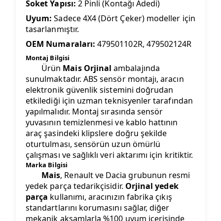
Soket Yapısı:
2 Pinli (Kontağı Adedi)
Uyum:
Sadece 4X4 (Dört Çeker) modeller için
tasarlanmıştır.
OEM Numaraları:
479501102R, 479502124R
Montaj Bilgisi
Ürün
Mais Orjinal
ambalajında
sunulmaktadır. ABS sensör montajı, aracın
elektronik güvenlik sistemini doğrudan
etkilediği için uzman teknisyenler tarafından
yapılmalıdır. Montaj sırasında sensör
yuvasının temizlenmesi ve kablo hattının
araç şasindeki klipslere doğru şekilde
oturtulması, sensörün uzun ömürlü
çalışması ve sağlıklı veri aktarımı için kritiktir.
Marka Bilgisi
Mais
, Renault ve Dacia grubunun resmi
yedek parça tedarikçisidir.
Orjinal yedek
parça
kullanımı, aracınızın fabrika çıkış
standartlarını korumasını sağlar, diğer
mekanik aksamlarla %100 uyum içerisinde