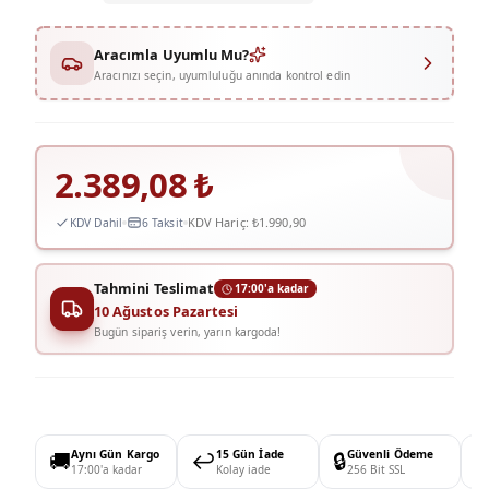
Aracımla Uyumlu Mu?
Aracınızı seçin, uyumluluğu anında kontrol edin
2.389,08
₺
KDV Hariç:
₺1.990,90
KDV Dahil
6 Taksit
Tahmini Teslimat
17:00'a kadar
10 Ağustos Pazartesi
Bugün sipariş verin, yarın kargoda!
🚚
Aynı Gün Kargo
↩️
15 Gün İade
🔒
Güvenli Ödeme

17:00'a kadar
Kolay iade
256 Bit SSL