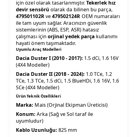
için özel olarak tasarlanmıştır.
Tekerlek hız
devir sensörü
olarak da bilinen bu parça,
479501102R
ve
479502124R
OEM numaraları
ile tam uyum sağlar. Aracınızın güvenlik
sistemlerinin (ABS, ESP, ASR) hatasız
çalışması için
orjinal yedek parça
kullanımı
hayati önem taşımaktadır.
Uyumlu Araç Modelleri
Dacia Duster I (2010 - 2017):
1.5 dCi, 1.6 16V
(4X4 Modeller)
Dacia Duster II (2018 - 2024):
1.0 TCe, 1.2
TCe, 1.3 TCe, 1.5 dCi, 1.5 BlueHDi, 1.6 16V, 1.6
SCe (4X4 Modeller)
Ürün Teknik Özellikleri
Marka:
Mais (Orjinal Ekipman Üreticisi)
Konum:
Arka (Sağ ve Sol taraf ile
uyumludur)
Kablo Uzunluğu:
825 mm