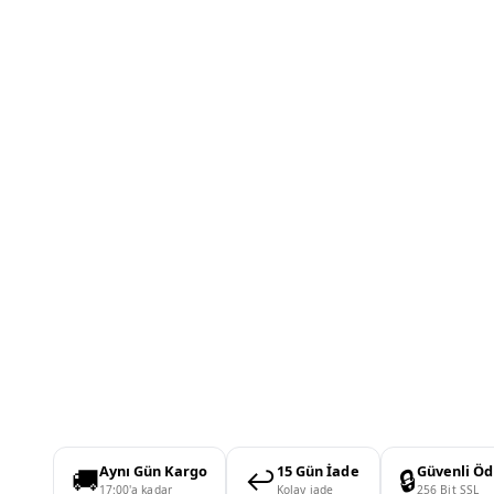
🚚
↩️
🔒
Aynı Gün Kargo
15 Gün İade
Güvenli Ö
17:00'a kadar
Kolay iade
256 Bit SSL