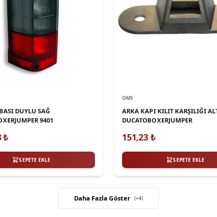
OMS
BASI DUYLU SAĞ
ARKA KAPI KILIT KARŞILIĞI AL
XERJUMPER 9401
DUCATOBOXERJUMPER
3
₺
151,23
₺
SEPETE EKLE
SEPETE EKLE
Daha Fazla Göster
(+
4
)