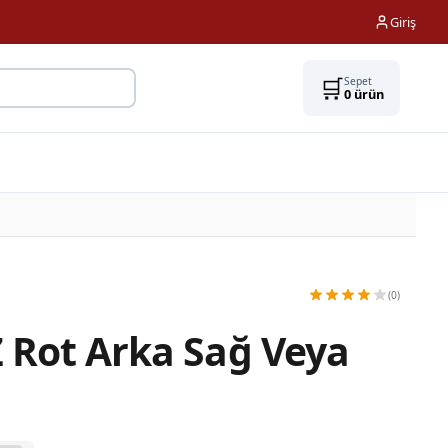
Giriş
🛒
Sepet
0
ürün
(0)
Z Rot Arka Sağ Veya