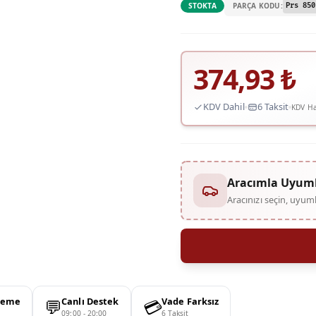
PARÇA KODU:
STOKTA
Prs 850
374,93
₺
KDV Dahil
6 Taksit
KDV Ha
Aracımla Uyum
Aracınızı seçin, uyu
💬
💳
deme
Canlı Destek
Vade Farksız
09:00 - 20:00
6 Taksit