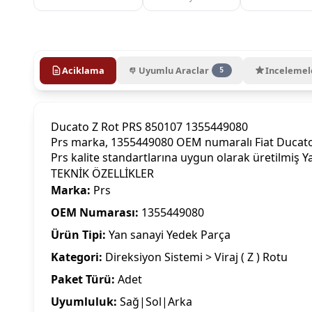
Aciklama
Uyumlu Araclar
Incelemel
5
Ducato Z Rot PRS 850107 1355449080
Prs marka, 1355449080 OEM numaralı Fiat Ducato 3
Prs kalite standartlarına uygun olarak üretilmiş 
TEKNİK ÖZELLİKLER
Marka:
Prs
OEM Numarası:
1355449080
Ürün Tipi:
Yan sanayi Yedek Parça
Kategori:
Direksiyon Sistemi > Viraj ( Z ) Rotu
Paket Türü:
Adet
Uyumluluk:
Sağ|Sol|Arka