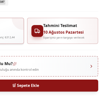
107
Tahmini Teslimat
10 Ağustos Pazartesi
riç:
₺312,44
Siparişiniz yarın kargoya verilecek
lu Mu?
mluluğu anında kontrol edin
🛒 Sepete Ekle