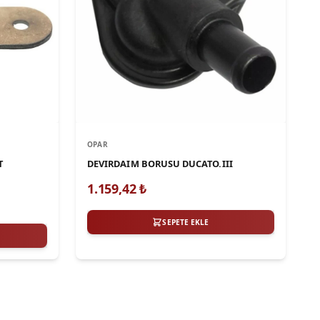
OPAR
T
DEVIRDAIM BORUSU DUCATO.III
1.159,42
₺
SEPETE EKLE