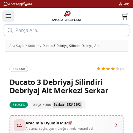
WhatsApp
Ara
Giriş
🛒
Parça Ara...
Ana Sayfa
Ürünler
Ducato 3 Debriyaj Silindiri Debriyaj Alt Merkezi Serkar
SERKAR
(0)
Ducato 3 Debriyaj Silindiri
Debriyaj Alt Merkezi Serkar
PARÇA KODU:
STOKTA
Serkar 55242892
Aracımla Uyumlu Mu?
Aracınızı seçin, uyumluluğu anında kontrol edin