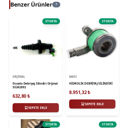
Benzer Ürünler
7
STOKTA
STOKTA
ORJINAL
MAIS
Ducato Debriyaj Silindiri Orijinal
HİDROLİK DEBRİYAJ SİLİNDİRİ
55242892
8.951,32
₺
632,80
₺
SEPETE EKLE
SEPETE EKLE
STOKTA
STOKTA