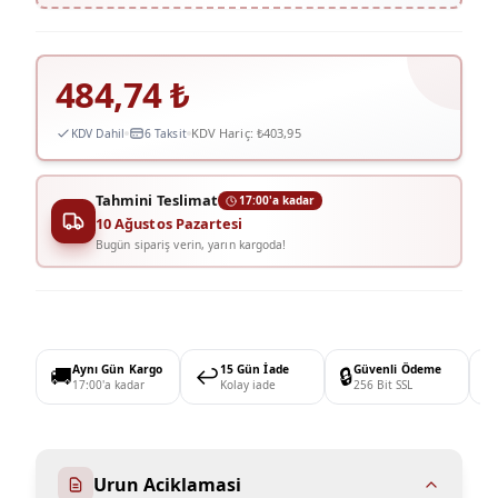
484,74
₺
KDV Hariç:
₺403,95
KDV Dahil
6 Taksit
Tahmini Teslimat
17:00'a kadar
10 Ağustos Pazartesi
Bugün sipariş verin, yarın kargoda!
🚚
Aynı Gün Kargo
↩️
15 Gün İade
🔒
Güvenli Ödeme

17:00'a kadar
Kolay iade
256 Bit SSL
Urun Aciklamasi