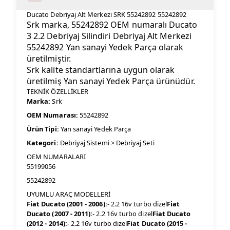
Ducato Debriyaj Alt Merkezi SRK 55242892 55242892
Srk marka, 55242892 OEM numaralı Ducato
3 2.2 Debriyaj Silindiri Debriyaj Alt Merkezi
55242892 Yan sanayi Yedek Parça olarak
üretilmiştir.
Srk kalite standartlarına uygun olarak
üretilmiş Yan sanayi Yedek Parça ürünüdür.
TEKNİK ÖZELLİKLER
Marka:
Srk
OEM Numarası:
55242892
Ürün Tipi:
Yan sanayi Yedek Parça
Kategori:
Debriyaj Sistemi > Debriyaj Seti
OEM NUMARALARI
55199056
55242892
UYUMLU ARAÇ MODELLERİ
Fiat Ducato (2001 - 2006):
- 2.2 16v turbo dizel
Fiat
Ducato (2007 - 2011):
- 2.2 16v turbo dizel
Fiat Ducato
(2012 - 2014):
- 2.2 16v turbo dizel
Fiat Ducato (2015 -