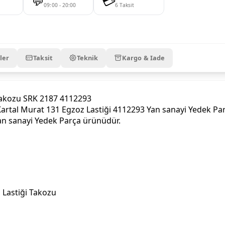
💬
💳
09:00 - 20:00
6 Taksit
ler
Taksit
Teknik
Kargo & Iade
Takozu SRK 2187 4112293
al Murat 131 Egzoz Lastiği 4112293 Yan sanayi Yedek Parça
Yan sanayi Yedek Parça ürünüdür.
 Lastiği Takozu