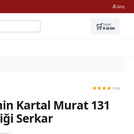
Giriş
🛒
Sepet
0
ürün
(0)
in Kartal Murat 131
iği Serkar