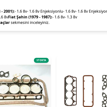
- 2001):
- 1.6 8v- 1.6 8v Enjeksiyonlu- 1.6 8v- 1.6 8v Enjeksiyo
.6 8v
Fiat Şahin (1979 - 1987):
- 1.6 8v- 1.3 8v
açlar
sekmesini inceleyiniz.
STOKTA