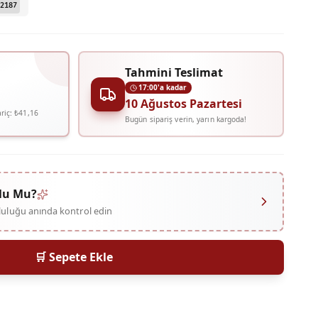
2187
Tahmini Teslimat
17:00'a kadar
10 Ağustos Pazartesi
riç:
₺41,16
Bugün sipariş verin, yarın kargoda!
lu Mu?
mluluğu anında kontrol edin
🛒 Sepete Ekle