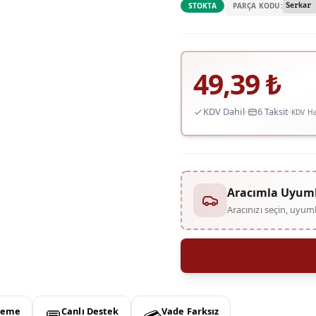
PARÇA KODU:
STOKTA
Serkar 
49,39
₺
KDV Dahil
6 Taksit
KDV Ha
Aracımla Uyum
Aracınızı seçin, uyu
deme
Canlı Destek
Vade Farksız