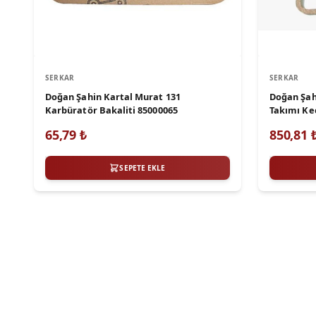
SERKAR
SERKAR
Doğan Şahin Kartal Murat 131
Doğan Şah
Karbüratör Bakaliti 85000065
Takımı Ke
65,79
₺
850,81
SEPETE EKLE