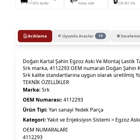
🚚
↩️
🔒
17:00'a kadar
Kolay iade
256 Bit SSL
Aciklama
Uyumlu Araclar
Inceleme
10
Doğan Kartal Şahin Egzoz Askı Ve Montaj Lastik 
Srk marka, 4112293 OEM numaralı Doğan Şahin Kart
Srk kalite standartlarına uygun olarak üretilmiş 
TEKNİK ÖZELLİKLER
Marka:
Srk
OEM Numarası:
4112293
Ürün Tipi:
Yan sanayi Yedek Parça
Kategori:
Yakıt ve Enjeksiyon Sistemi > Egzoz Askı
OEM NUMARALARI
4112293