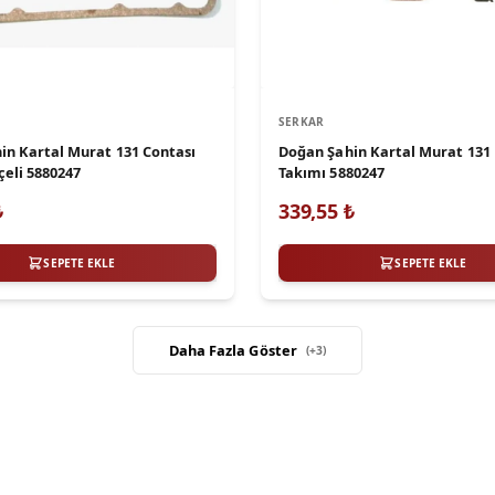
SERKAR
in Kartal Murat 131 Contası
Doğan Şahin Kartal Murat 131
çeli 5880247
Takımı 5880247
₺
339,55
₺
SEPETE EKLE
SEPETE EKLE
Daha Fazla Göster
(+
3
)