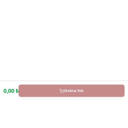
0,00
₺
Stokta Yok
WhatsApp