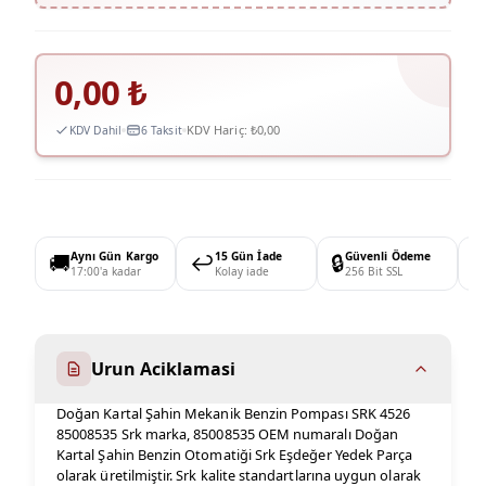
0,00
₺
KDV Hariç:
₺0,00
KDV Dahil
6 Taksit
🚚
Aynı Gün Kargo
↩️
15 Gün İade
🔒
Güvenli Ödeme

17:00'a kadar
Kolay iade
256 Bit SSL
Urun Aciklamasi
Doğan Kartal Şahin Mekanik Benzin Pompası SRK 4526
85008535 Srk marka, 85008535 OEM numaralı Doğan
Kartal Şahin Benzin Otomatiği Srk Eşdeğer Yedek Parça
olarak üretilmiştir. Srk kalite standartlarına uygun olarak