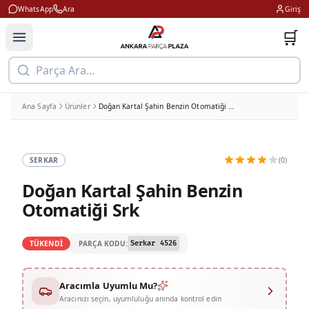
WhatsApp
Ara
Giriş
🛒
Parça Ara...
Ana Sayfa
Ürünler
Doğan Kartal Şahin Benzin Otomatiği Srk
SERKAR
(0)
Doğan Kartal Şahin Benzin
Otomatiği Srk
PARÇA KODU:
TÜKENDİ
Serkar 4526
Aracımla Uyumlu Mu?
Aracınızı seçin, uyumluluğu anında kontrol edin