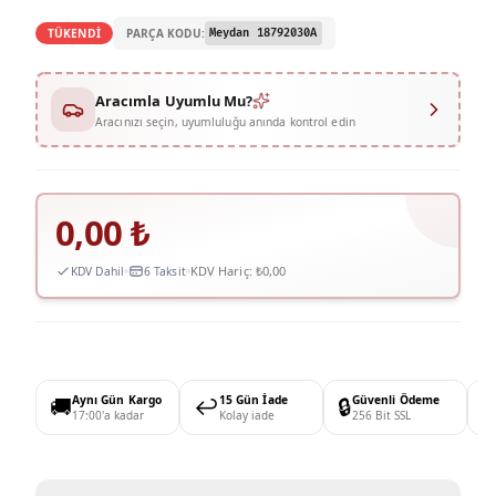
PARÇA KODU:
TÜKENDİ
Meydan 18792030A
Aracımla Uyumlu Mu?
Aracınızı seçin, uyumluluğu anında kontrol edin
0,00
₺
KDV Hariç:
₺0,00
KDV Dahil
6 Taksit
🚚
Aynı Gün Kargo
↩️
15 Gün İade
🔒
Güvenli Ödeme

17:00'a kadar
Kolay iade
256 Bit SSL