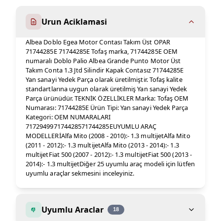
Urun Aciklamasi
Albea Doblo Egea Motor Contası Takım Üst OPAR
71744285E 71744285E Tofaş marka, 71744285E OEM
numaralı Doblo Palio Albea Grande Punto Motor Üst
Takım Conta 1.3 Jtd Silindir Kapak Contasız 71744285E
Yan sanayi Yedek Parça olarak üretilmiştir. Tofaş kalite
standartlarına uygun olarak üretilmiş Yan sanayi Yedek
Parça ürünüdür. TEKNİK ÖZELLİKLER Marka: Tofaş OEM
Numarası: 71744285E Ürün Tipi: Yan sanayi Yedek Parça
Kategori: OEM NUMARALARI
717294997174428571744285EUYUMLU ARAÇ
MODELLERİAlfa Mito (2008 - 2010):- 1.3 multijetAlfa Mito
(2011 - 2012):- 1.3 multijetAlfa Mito (2013 - 2014):- 1.3
multijetFiat 500 (2007 - 2012):- 1.3 multijetFiat 500 (2013 -
2014):- 1.3 multijetDiğer 25 uyumlu araç modeli için lütfen
uyumlu araçlar sekmesini inceleyiniz.
Uyumlu Araclar
18