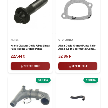
ALPER
OTO CONTA
Krank Civatası Doblo Albea Linea
Albea Doblo Grande Punto Palio
Palio Fiorino Grande Punto
Albea 1.2 16V Termostat Contası
0.8Mm Oto Conta
227,44
₺
32,86
₺
SEPETE EKLE
SEPETE EKLE
STOKTA
STOKTA