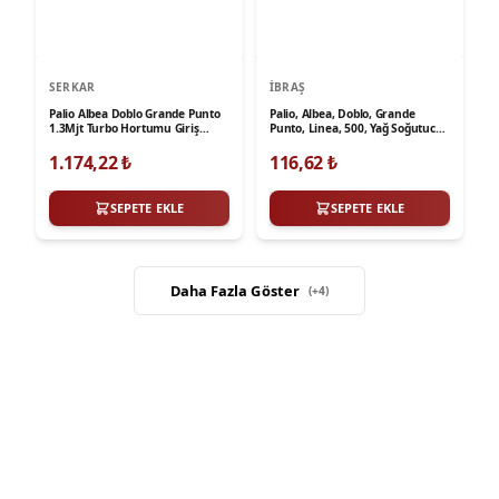
SERKAR
İBRAŞ
Palio Albea Doblo Grande Punto
Palio, Albea, Doblo, Grande
1.3Mjt Turbo Hortumu Giriş
Punto, Linea, 500, Yağ Soğutucu
Serkar
Hortumu İbraş
1.174,22
₺
116,62
₺
SEPETE EKLE
SEPETE EKLE
Daha Fazla Göster
(+
4
)