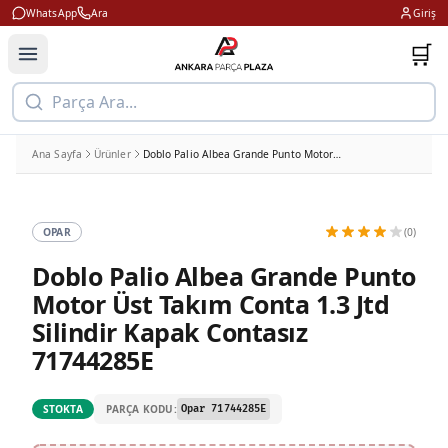
WhatsApp
Ara
Giriş
🛒
Parça Ara...
Ana Sayfa
Ürünler
Doblo Palio Albea Grande Punto Motor Üst Takım Conta 1.3 Jtd Silindir Kapak Contasız 71744285E
OPAR
(0)
Doblo Palio Albea Grande Punto
Motor Üst Takım Conta 1.3 Jtd
Silindir Kapak Contasız
71744285E
PARÇA KODU:
STOKTA
Opar 71744285E