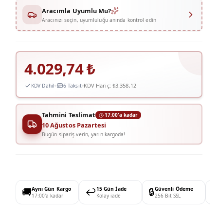
Aracımla Uyumlu Mu?
Aracınızı seçin, uyumluluğu anında kontrol edin
4.029,74
₺
KDV Hariç:
₺3.358,12
KDV Dahil
6 Taksit
Tahmini Teslimat
17:00'a kadar
10 Ağustos Pazartesi
Bugün sipariş verin, yarın kargoda!
🚚
Aynı Gün Kargo
↩️
15 Gün İade
🔒
Güvenli Ödeme

17:00'a kadar
Kolay iade
256 Bit SSL