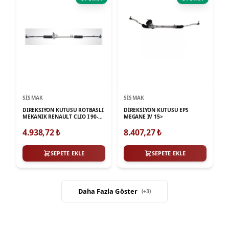
SISMAK
SISMAK
DIREKSIYON KUTUSU ROTBASLI
DİREKSİYON KUTUSU EPS
MEKANIK RENAULT CLIO I 90->
MEGANE IV 15>
KANGOO 97->
4.938,72
₺
8.407,27
₺
SEPETE EKLE
SEPETE EKLE
Daha Fazla Göster
(+
3
)