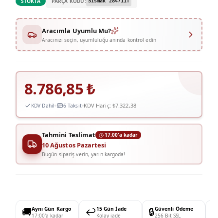
PARÇA KODU:
STOKTA
Sismak 284711T
Aracımla Uyumlu Mu?
Aracınızı seçin, uyumluluğu anında kontrol edin
8.786,85
₺
KDV Hariç:
₺7.322,38
KDV Dahil
6 Taksit
Tahmini Teslimat
17:00'a kadar
10 Ağustos Pazartesi
Bugün sipariş verin, yarın kargoda!
🚚
Aynı Gün Kargo
↩️
15 Gün İade
🔒
Güvenli Ödeme

17:00'a kadar
Kolay iade
256 Bit SSL