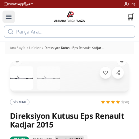
WhatsApp
Ara
Giriş
🛒
Parça Ara...
Ana Sayfa
Ürünler
Direksiyon Kutusu Eps Renault Kadjar 2015
Previous slide
Next slid
SISMAK
(0)
Direksiyon Kutusu Eps Renault
Kadjar 2015