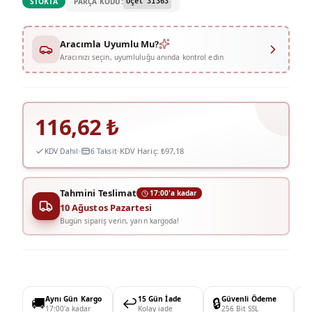
PARÇA KODU:
STOKTA
Üçel 31363
Aracımla Uyumlu Mu?
Aracınızı seçin, uyumluluğu anında kontrol edin
116,62
₺
KDV Hariç:
₺97,18
KDV Dahil
6 Taksit
Tahmini Teslimat
17:00'a kadar
10 Ağustos Pazartesi
Bugün sipariş verin, yarın kargoda!
🚚
Aynı Gün Kargo
↩️
15 Gün İade
🔒
Güvenli Ödeme

17:00'a kadar
Kolay iade
256 Bit SSL