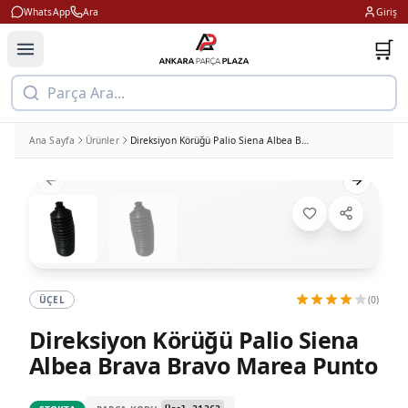
WhatsApp
Ara
Giriş
🛒
Parça Ara...
Ana Sayfa
Ürünler
Direksiyon Körüğü Palio Siena Albea Brava Bravo Marea Punto
Previous slide
Next slid
ÜÇEL
(0)
Direksiyon Körüğü Palio Siena
Albea Brava Bravo Marea Punto