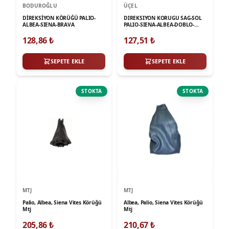
BODUROĞLU
ÜÇEL
DİREKSİYON KÖRÜĞÜ PALIO-
DIREKSIYON KORUGU SAG-SOL
ALBEA-SIENA-BRAVA
PALIO-SIENA-ALBEA-DOBLO-
SCUDO
128,86
₺
127,51
₺
SEPETE EKLE
SEPETE EKLE
STOKTA
STOKTA
MTJ
MTJ
Palio, Albea, Siena Vites Körüğü
Albea, Palio, Siena Vites Körüğü
Mtj
Mtj
205,86
₺
210,67
₺