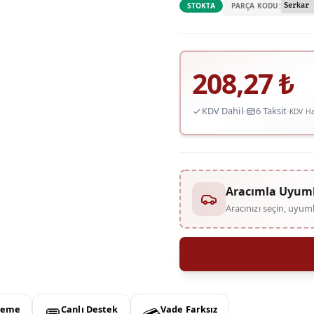
PARÇA KODU:
STOKTA
Serkar 
208,27
₺
KDV Dahil
6 Taksit
KDV Ha
Aracımla Uyum
Aracınızı seçin, uyu
deme
Canlı Destek
Vade Farksız