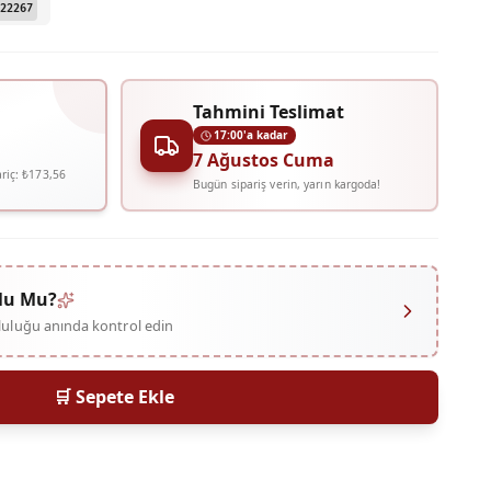
22267
Tahmini Teslimat
17:00'a kadar
7 Ağustos Cuma
riç:
₺173,56
Bugün sipariş verin, yarın kargoda!
lu Mu?
mluluğu anında kontrol edin
🛒 Sepete Ekle