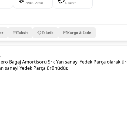
💬
💳
09:00 - 20:00
6 Taksit
er
Taksit
Teknik
Kargo & Iade
4
o Bagaj Amortisörü Srk Yan sanayi Yedek Parça olarak üret
Yan sanayi Yedek Parça ürünüdür.