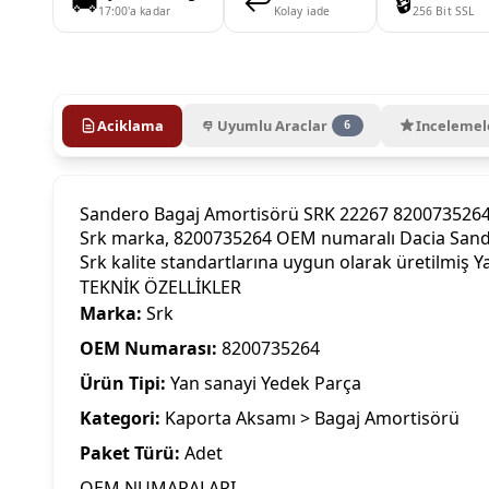
🚚
↩️
🔒
17:00'a kadar
Kolay iade
256 Bit SSL
Aciklama
Uyumlu Araclar
Incelemel
6
Sandero Bagaj Amortisörü SRK 22267 820073526
Srk marka, 8200735264 OEM numaralı Dacia Sander
Srk kalite standartlarına uygun olarak üretilmiş 
TEKNİK ÖZELLİKLER
Marka:
Srk
OEM Numarası:
8200735264
Ürün Tipi:
Yan sanayi Yedek Parça
Kategori:
Kaporta Aksamı > Bagaj Amortisörü
Paket Türü:
Adet
OEM NUMARALARI