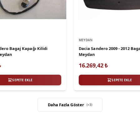
MEYDAN
dero Bagaj Kapağı Kilidi
Dacia Sandero 2009 - 2012 Bag
Meydan
Meydan
₺
16.269,42
₺
SEPETE EKLE
SEPETE EKLE
Daha Fazla Göster
(+
3
)