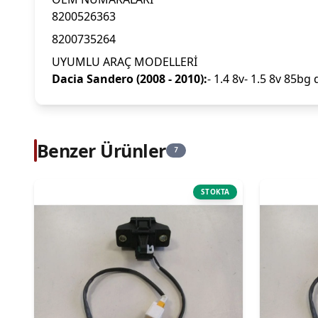
8200526363
8200735264
UYUMLU ARAÇ MODELLERİ
Dacia Sandero (2008 - 2010):
- 1.4 8v- 1.5 8v 85bg d
Benzer Ürünler
7
STOKTA