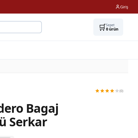
Giriş
🛒
Sepet
0
ürün
(0)
dero Bagaj
ü Serkar