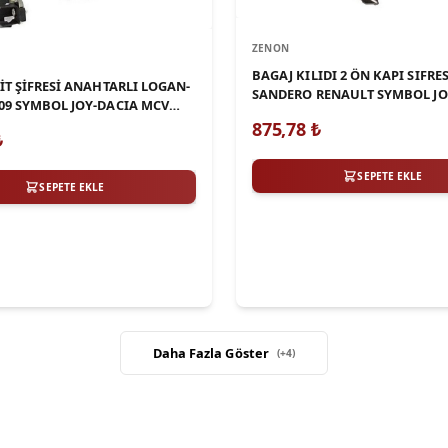
ZENON
BAGAJ KILIDI 2 ÖN KAPI SIFRE
İT ŞİFRESİ ANAHTARLI LOGAN-
SANDERO RENAULT SYMBOL JO
09 SYMBOL JOY-DACIA MCV
MCV DUSTER
875,78
₺
₺
SEPETE EKLE
SEPETE EKLE
Daha Fazla Göster
(+
4
)