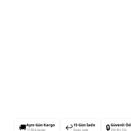
🚚
↩️
🔒
Aynı Gün Kargo
15 Gün İade
Güvenli Ö
17:00'a kadar
Kolay iade
256 Bit SSL