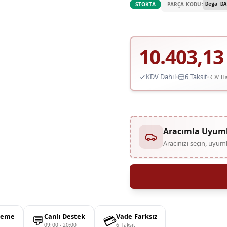
PARÇA KODU:
STOKTA
Dega DA
10.403,13
KDV Dahil
6 Taksit
KDV Ha
Aracımla Uyum
Aracınızı seçin, uyu
💬
💳
deme
Canlı Destek
Vade Farksız
09:00 - 20:00
6 Taksit