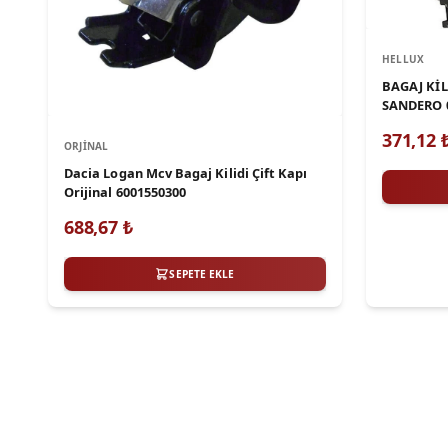
HELLUX
BAGAJ KİL
SANDERO 
DUSTER
371,12
ORJINAL
Dacia Logan Mcv Bagaj Kilidi Çift Kapı
Orijinal 6001550300
688,67
₺
SEPETE EKLE