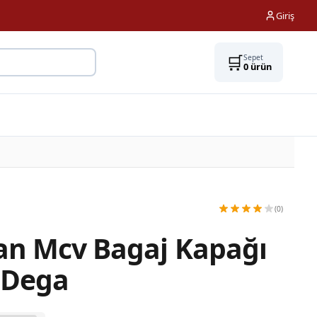
Giriş
🛒
Sepet
0
ürün
(0)
an Mcv Bagaj Kapağı
 Dega