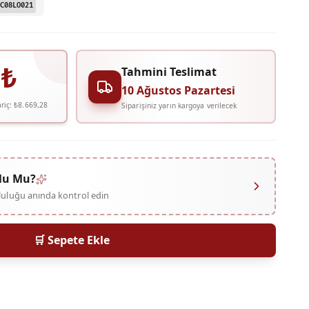
C08LO021
₺
Tahmini Teslimat
10 Ağustos Pazartesi
riç:
₺8.669,28
Siparişiniz yarın kargoya verilecek
lu Mu?
mluluğu anında kontrol edin
🛒 Sepete Ekle