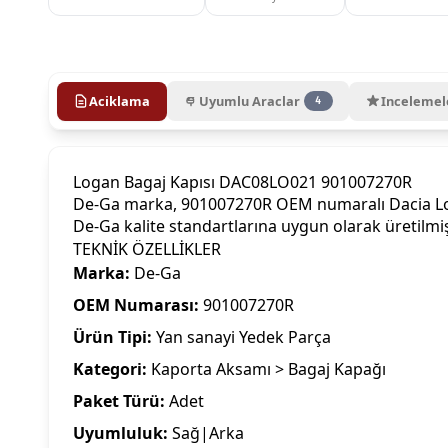
Aciklama
Uyumlu Araclar
Incelemel
4
Logan Bagaj Kapısı DAC08LO021 901007270R
De-Ga marka, 901007270R OEM numaralı Dacia Loga
De-Ga kalite standartlarına uygun olarak üretilm
TEKNİK ÖZELLİKLER
Marka:
De-Ga
OEM Numarası:
901007270R
Ürün Tipi:
Yan sanayi Yedek Parça
Kategori:
Kaporta Aksamı > Bagaj Kapağı
Paket Türü:
Adet
Uyumluluk:
Sağ|Arka