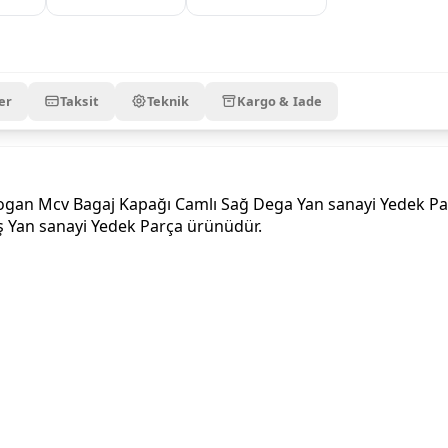
er
Taksit
Teknik
Kargo & Iade
n Mcv Bagaj Kapağı Camlı Sağ Dega Yan sanayi Yedek Parça
iş Yan sanayi Yedek Parça ürünüdür.