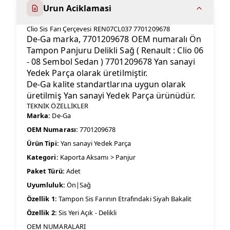
Urun Aciklamasi
Clio Sis Farı Çerçevesi REN07CL037 7701209678
De-Ga marka, 7701209678 OEM numaralı Ön
Tampon Panjuru Delikli Sağ ( Renault : Clio 06
- 08 Sembol Sedan ) 7701209678 Yan sanayi
Yedek Parça olarak üretilmiştir.
De-Ga kalite standartlarına uygun olarak
üretilmiş Yan sanayi Yedek Parça ürünüdür.
TEKNİK ÖZELLİKLER
Marka:
De-Ga
OEM Numarası:
7701209678
Ürün Tipi:
Yan sanayi Yedek Parça
Kategori:
Kaporta Aksamı > Panjur
Paket Türü:
Adet
Uyumluluk:
Ön|Sağ
Özellik 1:
Tampon Sis Farının Etrafındaki Siyah Bakalit
Özellik 2:
Sis Yeri Açık - Delikli
OEM NUMARALARI