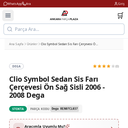
WhatsApp
Ara
Giriş
🛒
Parça Ara...
Ana Sayfa
Ürünler
Clio Symbol Sedan Sis Farı Çerçevesi Ön Sağ Sisli 2006 - 2008 Dega
DEGA
(0)
Clio Symbol Sedan Sis Farı
Çerçevesi Ön Sağ Sisli 2006 -
2008 Dega
PARÇA KODU:
STOKTA
Dega REN07CL037
Aracımla Uyumlu Mu?