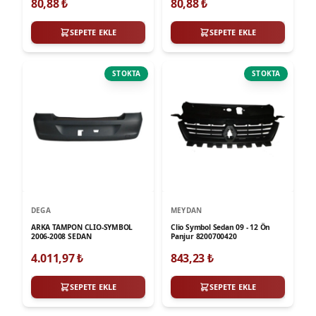
80,88
₺
80,88
₺
SEPETE EKLE
SEPETE EKLE
STOKTA
STOKTA
DEGA
MEYDAN
ARKA TAMPON CLIO-SYMBOL
Clio Symbol Sedan 09 - 12 Ön
2006-2008 SEDAN
Panjur 8200700420
4.011,97
₺
843,23
₺
SEPETE EKLE
SEPETE EKLE