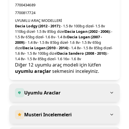
7700434689
7700817724
UYUMLU ARAÇ MODELLERİ
Dacia Lodgy (2012 - 2017):
- 1.5 8v 100bg dizel- 1.5 8v
110bg dizel- 1.5 8v 85bg dizel
Dacia Logan (2002 - 2006):
-
1.5 8v 65bg dizel- 1.6 8v- 1.4 8v
Dacia Logan (2007 -
2009):
- 1.4 8v- 1.5 8v 85bg dizel- 1.6 8v- 1.5 8v 65bg
dizel
Dacia Logan (2010 - 2014):
- 1.4 8v- 1.5 8v 85bg dizel-
1.6 8v- 1.5 8v 100bg dizel
Dacia Sandero (2008 - 2010):
-
1.4 8v- 1.5 8v 85bg dizel- 1.6 16v- 1.6 8v
Diğer 12 uyumlu araç modeli için lütfen
uyumlu araçlar
sekmesini inceleyiniz.
Uyumlu Araclar
Musteri Incelemeleri