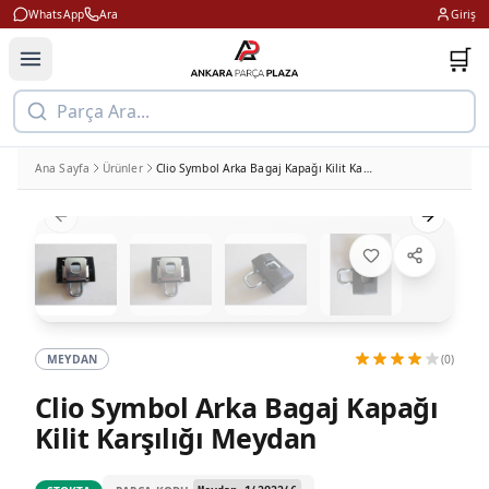
WhatsApp
Ara
Giriş
🛒
Parça Ara...
Ana Sayfa
Ürünler
Clio Symbol Arka Bagaj Kapağı Kilit Karşılığı Meydan
Previous slide
Next slid
MEYDAN
(0)
Clio Symbol Arka Bagaj Kapağı
Kilit Karşılığı Meydan