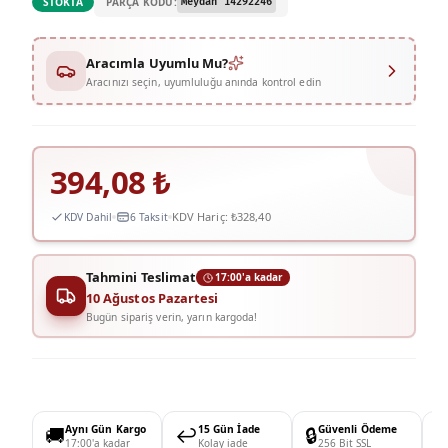
PARÇA KODU:
STOKTA
Meydan 14292246
Aracımla Uyumlu Mu?
Aracınızı seçin, uyumluluğu anında kontrol edin
394,08
₺
KDV Hariç:
₺328,40
KDV Dahil
6 Taksit
Tahmini Teslimat
17:00'a kadar
10 Ağustos Pazartesi
Bugün sipariş verin, yarın kargoda!
🚚
Aynı Gün Kargo
↩️
15 Gün İade
🔒
Güvenli Ödeme

17:00'a kadar
Kolay iade
256 Bit SSL