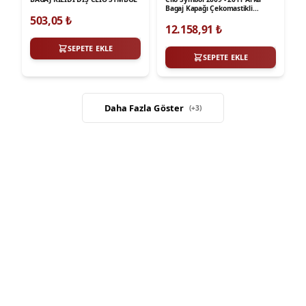
Bagaj Kapağı Çekomastikli
Meydan
503,05
₺
12.158,91
₺
SEPETE EKLE
SEPETE EKLE
Daha Fazla Göster
(+
3
)