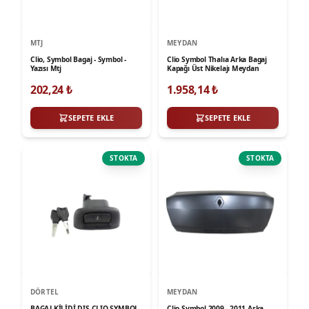
MTJ
MEYDAN
Clio, Symbol Bagaj - Symbol -
Clio Symbol Thalıa Arka Bagaj
Yazısı Mtj
Kapağı Üst Nikelajı Meydan
202,24
₺
1.958,14
₺
SEPETE EKLE
SEPETE EKLE
STOKTA
STOKTA
DÖRTEL
MEYDAN
BAGAJ KİLİDİ DIŞ CLIO SYMBOL
Clio Symbol 2009 - 2011 Arka