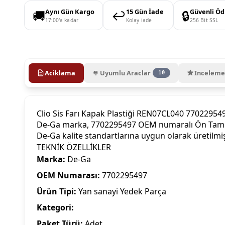
🚚
↩️
🔒
Aynı Gün Kargo
15 Gün İade
Güvenli Ö
17:00'a kadar
Kolay iade
256 Bit SSL
Aciklama
Uyumlu Araclar
Inceleme
10
Clio Sis Farı Kapak Plastiği REN07CL040 77022954
De-Ga marka, 7702295497 OEM numaralı Ön Tampon P
De-Ga kalite standartlarına uygun olarak üretilm
TEKNİK ÖZELLİKLER
Marka:
De-Ga
OEM Numarası:
7702295497
Ürün Tipi:
Yan sanayi Yedek Parça
Kategori:
Paket Türü:
Adet