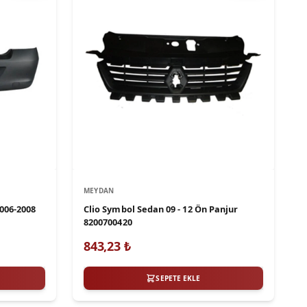
MEYDAN
06-2008
Clio Symbol Sedan 09 - 12 Ön Panjur
8200700420
843,23
₺
SEPETE EKLE