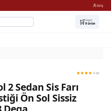
Giriş
🛒
Sepet
0
ürün
(0)
l 2 Sedan Sis Farı
tiği Ön Sol Sissiz
8 Dega