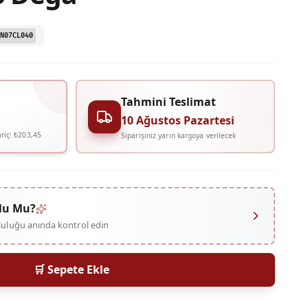
N07CL040
Tahmini Teslimat
10 Ağustos Pazartesi
riç:
₺203,45
Siparişiniz yarın kargoya verilecek
lu Mu?
mluluğu anında kontrol edin
🛒 Sepete Ekle