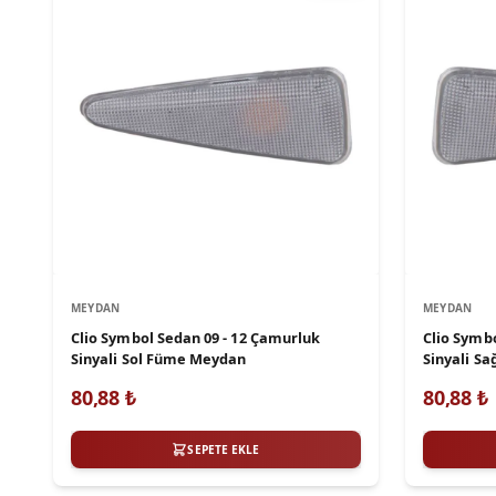
MEYDAN
MEYDAN
Clio Symbol Sedan 09 - 12 Çamurluk
Clio Symb
Sinyali Sol Füme Meydan
Sinyali S
80,88
₺
80,88
₺
SEPETE EKLE