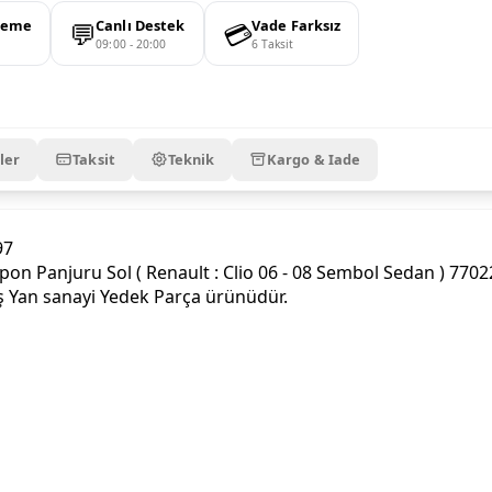
💬
💳
deme
Canlı Destek
Vade Farksız
09:00 - 20:00
6 Taksit
ler
Taksit
Teknik
Kargo & Iade
97
anjuru Sol ( Renault : Clio 06 - 08 Sembol Sedan ) 770229
iş Yan sanayi Yedek Parça ürünüdür.