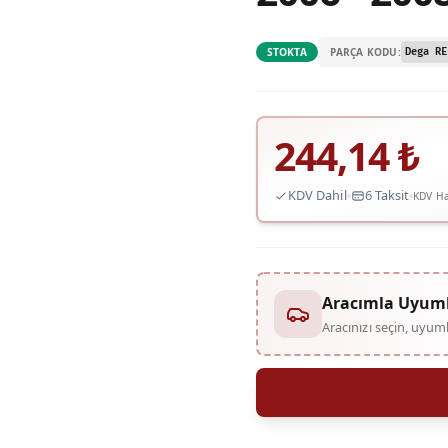
PARÇA KODU:
STOKTA
Dega RE
244,14
₺
KDV Dahil
6 Taksit
KDV Ha
Aracımla Uyum
Aracınızı seçin, uyu