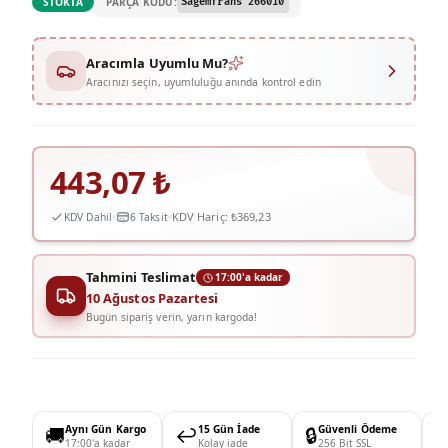
PARÇA KODU:
STOKTA
Sagemfrans 266010
Aracımla Uyumlu Mu?
Aracınızı seçin, uyumluluğu anında kontrol edin
443,07
₺
KDV Hariç:
₺369,23
KDV Dahil
6 Taksit
Tahmini Teslimat
17:00'a kadar
10 Ağustos Pazartesi
Bugün sipariş verin, yarın kargoda!
🚚
Aynı Gün Kargo
↩️
15 Gün İade
🔒
Güvenli Ödeme

17:00'a kadar
Kolay iade
256 Bit SSL