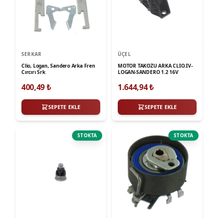
SERKAR
ÜÇEL
Clio, Logan, Sandero Arka Fren
MOTOR TAKOZU ARKA CLIO.IV-
Cırcırı Srk
LOGAN-SANDERO 1.2 16V
400,49
₺
1.644,94
₺
SEPETE EKLE
SEPETE EKLE
STOKTA
STOKTA