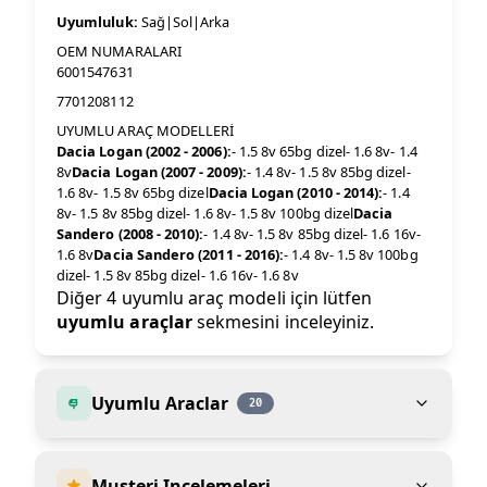
Uyumluluk:
Sağ|Sol|Arka
OEM NUMARALARI
6001547631
7701208112
UYUMLU ARAÇ MODELLERİ
Dacia Logan (2002 - 2006):
- 1.5 8v 65bg dizel- 1.6 8v- 1.4
8v
Dacia Logan (2007 - 2009):
- 1.4 8v- 1.5 8v 85bg dizel-
1.6 8v- 1.5 8v 65bg dizel
Dacia Logan (2010 - 2014):
- 1.4
8v- 1.5 8v 85bg dizel- 1.6 8v- 1.5 8v 100bg dizel
Dacia
Sandero (2008 - 2010):
- 1.4 8v- 1.5 8v 85bg dizel- 1.6 16v-
1.6 8v
Dacia Sandero (2011 - 2016):
- 1.4 8v- 1.5 8v 100bg
dizel- 1.5 8v 85bg dizel- 1.6 16v- 1.6 8v
Diğer 4 uyumlu araç modeli için lütfen
uyumlu araçlar
sekmesini inceleyiniz.
Uyumlu Araclar
20
Musteri Incelemeleri