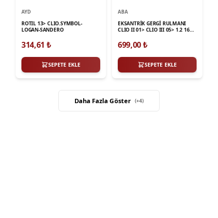
AYD
ABA
ROTIL 13> CLIO.SYMBOL-
EKSANTRİK GERGİ RULMANI
LOGAN-SANDERO
CLIO II 01> CLIO III 05> 1.2 16V
KANGOO 1.2 16V 01> LOGAN
SANDERO1.2
314,61
₺
699,00
₺
SEPETE EKLE
SEPETE EKLE
Daha Fazla Göster
(+
4
)