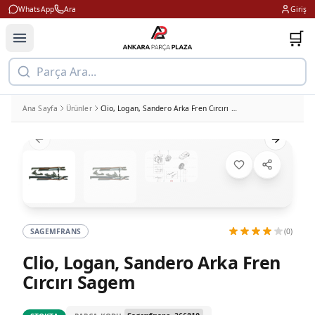
WhatsApp
Ara
Giriş
🛒
Parça Ara...
Ana Sayfa
Ürünler
Clio, Logan, Sandero Arka Fren Cırcırı Sagem
Previous slide
Next slid
SAGEMFRANS
(0)
Clio, Logan, Sandero Arka Fren
Cırcırı Sagem