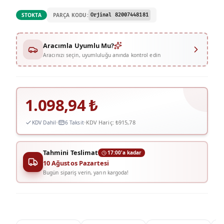
PARÇA KODU:
STOKTA
Orjinal 82007448181
Aracımla Uyumlu Mu?
Aracınızı seçin, uyumluluğu anında kontrol edin
1.098,94
₺
KDV Hariç:
₺915,78
KDV Dahil
6 Taksit
Tahmini Teslimat
17:00'a kadar
10 Ağustos Pazartesi
Bugün sipariş verin, yarın kargoda!