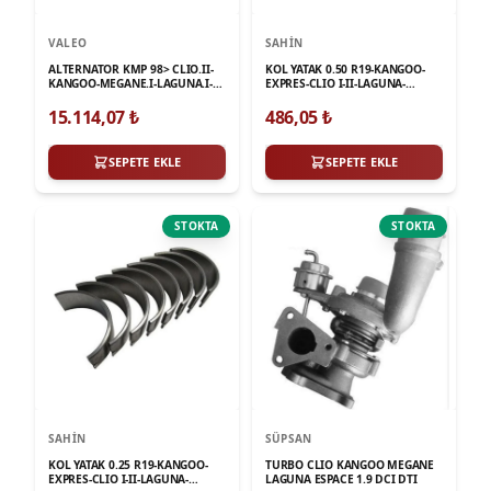
VALEO
SAHIN
ALTERNATOR KMP 98> CLIO.II-
KOL YATAK 0.50 R19-KANGOO-
KANGOO-MEGANE.I-LAGUNA.I-
EXPRES-CLIO I-II-LAGUNA-
THALIA-LOGAN 1.4-1.6 16V
MEGANE I-II 1.9D F8Q
TURBOSUZ ARACLAR
15.114,07
₺
486,05
₺
SEPETE EKLE
SEPETE EKLE
STOKTA
STOKTA
SAHIN
SÜPSAN
KOL YATAK 0.25 R19-KANGOO-
TURBO CLIO KANGOO MEGANE
EXPRES-CLIO I-II-LAGUNA-
LAGUNA ESPACE 1.9 DCI DTI