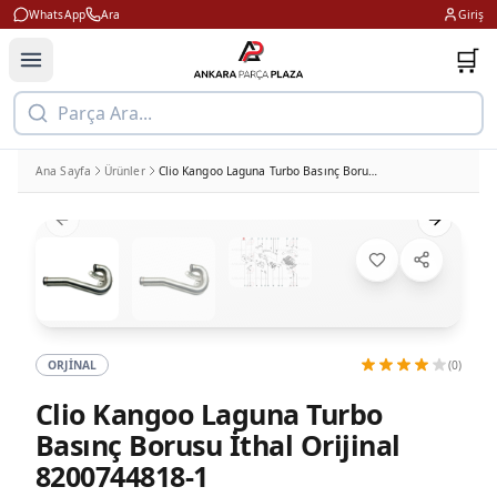
WhatsApp
Ara
Giriş
🛒
Parça Ara...
Ana Sayfa
Ürünler
Clio Kangoo Laguna Turbo Basınç Borusu İthal Orijinal 8200744818-1
Previous slide
Next slid
ORJINAL
(0)
Clio Kangoo Laguna Turbo
Basınç Borusu İthal Orijinal
8200744818-1