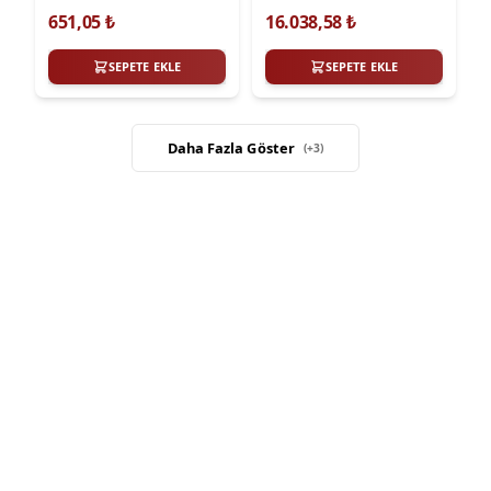
MEGANE I-II 1.9D F8Q
TURBOSUZ ARACLAR
651,05
₺
16.038,58
₺
SEPETE EKLE
SEPETE EKLE
Daha Fazla Göster
(+
3
)