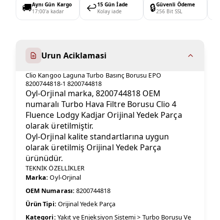
🚚
Aynı Gün Kargo
↩️
15 Gün İade
🔒
Güvenli Ödeme

17:00'a kadar
Kolay iade
256 Bit SSL
Urun Aciklamasi
Clio Kangoo Laguna Turbo Basınç Borusu EPO
8200744818-1 8200744818
Oyl-Orjinal marka, 8200744818 OEM
numaralı Turbo Hava Filtre Borusu Clio 4
Fluence Lodgy Kadjar Orijinal Yedek Parça
olarak üretilmiştir.
Oyl-Orjinal kalite standartlarına uygun
olarak üretilmiş Orijinal Yedek Parça
ürünüdür.
TEKNİK ÖZELLİKLER
Marka:
Oyl-Orjinal
OEM Numarası:
8200744818
Ürün Tipi:
Orijinal Yedek Parça
Kategori:
Yakıt ve Enjeksiyon Sistemi > Turbo Borusu Ve