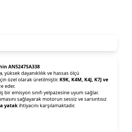
 Şahin AN5247SA338
ı
, yüksek dayanıklılık ve hassas ölçü
çin özel olarak üretilmiştir.
K9K, K4M, K4J, K7J ve
e eder.
ş bir emisyon sınıfı yelpazesine uyum sağlar.
nmasını sağlayarak motorun sessiz ve sarsıntısız
a yatak
ihtiyacını karşılamaktadır.