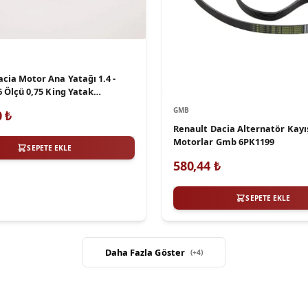
cia Motor Ana Yatağı 1.4 -
.6 Ölçü 0,75 King Yatak
M075
GMB
0
₺
Renault Dacia Alternatör Kayış
Motorlar Gmb 6PK1199
SEPETE EKLE
580,44
₺
SEPETE EKLE
Daha Fazla Göster
(+
4
)