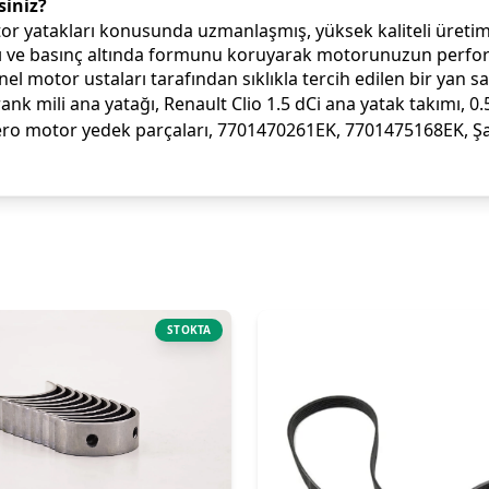
siniz?
r yatakları konusunda uzmanlaşmış, yüksek kaliteli üretim
ısı ve basınç altında formunu koruyarak motorunuzun perform
el motor ustaları tarafından sıklıkla tercih edilen bir yan 
 mili ana yatağı, Renault Clio 1.5 dCi ana yatak takımı, 0.
dero motor yedek parçaları, 7701470261EK, 7701475168EK, Şa
STOKTA