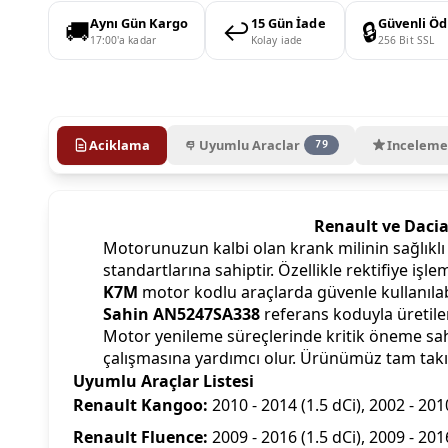
🚚
↩️
🔒
Aynı Gün Kargo
15 Gün İade
Güvenli Ö
17:00'a kadar
Kolay iade
256 Bit SSL
Aciklama
Uyumlu Araclar
Inceleme
79
Renault ve Dacia 
Motorunuzun kalbi olan krank milinin sağlıklı 
standartlarına sahiptir. Özellikle rektifiye iş
K7M
motor kodlu araçlarda güvenle kullanıla
Sahin AN5247SA338
referans koduyla üretile
Motor yenileme süreçlerinde kritik öneme sahi
çalışmasına yardımcı olur. Ürünümüz tam takı
Uyumlu Araçlar Listesi
Renault Kangoo:
2010 - 2014 (1.5 dCi), 2002 - 2010
Renault Fluence:
2009 - 2016 (1.5 dCi), 2009 - 201