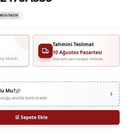
N5247SA338
Tahmini Teslimat
10 Ağustos Pazartesi
riç:
₺520,81
Siparişiniz yarın kargoya verilecek
lu Mu?
mluluğu anında kontrol edin
🛒 Sepete Ekle