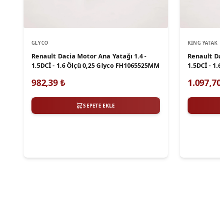
GLYCO
KING YATAK
Renault Dacia Motor Ana Yatağı 1.4 -
Renault Da
1.5DCİ - 1.6 Ölçü 0,25 Glyco FH1065525MM
1.5DCİ - 1
MB5350A
982,39
₺
1.097,7
SEPETE EKLE