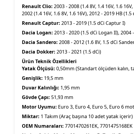
Renault Clio:
2003 - 2008 (1.4 8V, 1.4 16V, 1.6 16V,
2002 (1.4 16V, 1.6 8V, 1.6 16V), 2012 - 2019 HB (1.5 
Renault Captur:
2013 - 2019 (1.5 dCi Captur I)
Dacia Logan:
2013 - 2020 (1.5 dCi Logan II), 2004 -
Dacia Sandero:
2008 - 2012 (1.6 8V, 1.5 dCi Sander
Dacia Dokker:
2013 - 2021 (1.5 dCi)
Ürün Teknik Özellikleri
Yatak Ölçüsü:
0,50mm (Standart ölçüden kalın, ta
Genişlik:
19,5 mm
Duvar Kalınlığı:
1,95 mm
Gövde Çapı:
51,93 mm
Motor Uyumu:
Euro 3, Euro 4, Euro 5, Euro 6 mo
Miktar:
1 Takım (Araç başına 10 adet yatak içerir)
OEM Numaraları:
7701470261EK, 7701475168EK