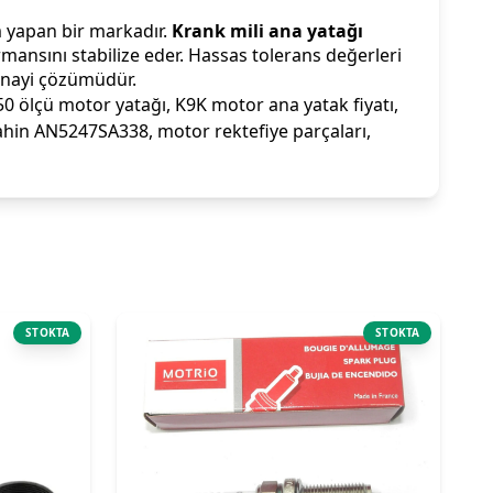
 yapan bir markadır.
Krank mili ana yatağı
ansını stabilize eder. Hassas tolerans değerleri
sanayi çözümüdür.
50 ölçü motor yatağı, K9K motor ana yatak fiyatı,
hin AN5247SA338, motor rektefiye parçaları,
STOKTA
STOKTA