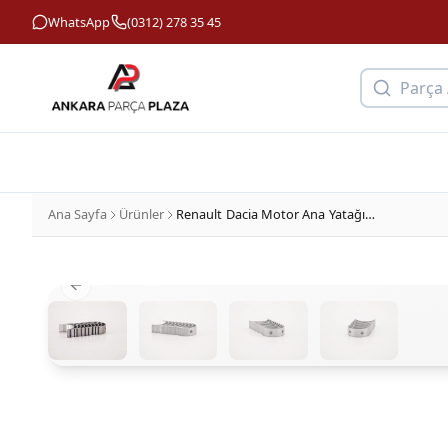
WhatsApp
(0312) 278 35 45
Parça
Ana Sayfa
Ürünler
Renault Dacia Motor Ana Yatağı 1.4 - 1.5DCİ - 1.6 Ölçü 0,50 Sahin AN5247SA338
Previous slide