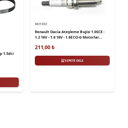
MOTRIO
Renault Dacia Ateşleme Bujisi 1.0SCE -
1.2 16V - 1.6 16V - 1.6ECO-G Motorlar
Motrio 8671016890
211,00
₺
ı 1.5dci
SEPETE EKLE