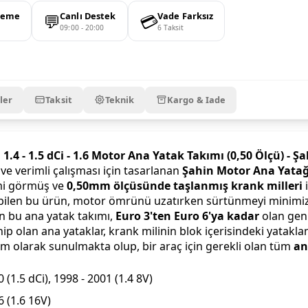
💬
💳
deme
Canlı Destek
Vade Farksız
09:00 - 20:00
6 Taksit
ler
Taksit
Teknik
Kargo & Iade
1.4 - 1.5 dCi - 1.6 Motor Ana Yatak Takımı (0,50 Ölçü) -
ve verimli çalışması için tasarlanan
Şahin Motor Ana Yatağ
lemi görmüş ve
0,50mm ölçüsünde taşlanmış krank milleri
i
bilen bu ürün, motor ömrünü uzatırken sürtünmeyi minimiz
n bu ana yatak takımı,
Euro 3'ten Euro 6'ya kadar
olan geni
p olan ana yataklar, krank milinin blok içerisindeki yatakla
m olarak sunulmakta olup, bir araç için gerekli olan tüm
an
 (1.5 dCi), 1998 - 2001 (1.4 8V)
6 (1.6 16V)