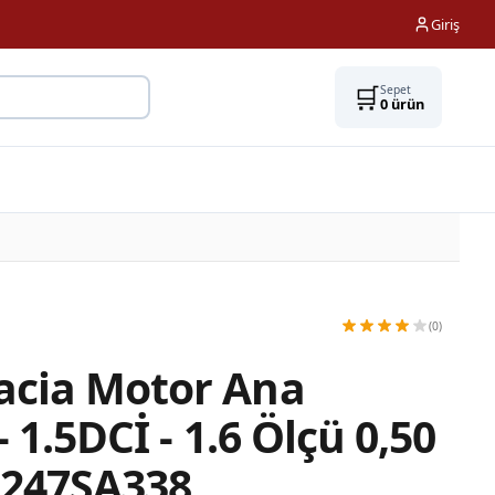
Giriş
🛒
Sepet
0
ürün
(0)
acia Motor Ana
- 1.5DCİ - 1.6 Ölçü 0,50
5247SA338