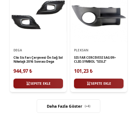
DEGA
PLEKSAN
Clio Sis Farı Çerçevesi Ön Sağ Sol
SIS FAR CERCEVESI SAG 09>
Nikelajlı 2016 Sonrası Dega
CLIO.SYMBOL "SISLI"
944,97
₺
101,23
₺
SEPETE EKLE
SEPETE EKLE
Daha Fazla Göster
(+
4
)