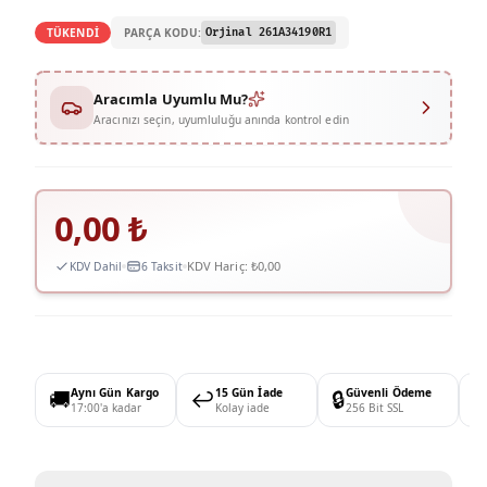
PARÇA KODU:
TÜKENDİ
Orjinal 261A34190R1
Aracımla Uyumlu Mu?
Aracınızı seçin, uyumluluğu anında kontrol edin
0,00
₺
KDV Hariç:
₺0,00
KDV Dahil
6 Taksit
🚚
Aynı Gün Kargo
↩️
15 Gün İade
🔒
Güvenli Ödeme

17:00'a kadar
Kolay iade
256 Bit SSL