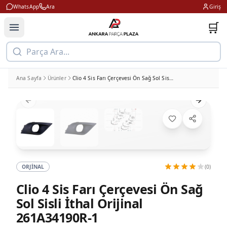
WhatsApp
Ara
Giriş
🛒
Parça Ara...
Ana Sayfa
Ürünler
Clio 4 Sis Farı Çerçevesi Ön Sağ Sol Sisli İthal Orijinal 261A34190R-1
Previous slide
Next slid
ORJINAL
(0)
Clio 4 Sis Farı Çerçevesi Ön Sağ
Sol Sisli İthal Orijinal
261A34190R-1