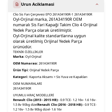
Urun Aciklamasi
Clio Sis Farı Çerçevesi EPO 261A34190R-1 261A34190R
Oyl-Orjinal marka, 261A34190R OEM
numaralı Sis Fari Kapaği Takim Clio 4 Orijinal
Yedek Parça olarak üretilmiştir.
Oyl-Orjinal kalite standartlarına uygun
olarak üretilmiş Orijinal Yedek Parça
ürünüdür.
TEKNİK ÖZELLİKLER
Marka:
Oyl-Orjinal
OEM Numarası:
261A34190R
Ürün Tipi:
Orijinal Yedek Parça
Kategori:
Kaporta Aksamı > Sis Yuva ve Kapakları
OEM NUMARALARI
261A34190R
UYUMLU ARAÇ MODELLERİ
Renault Clio (2013 - 2015 HB):
- 0.9 TCE- 1.2 16v- 1.6 16v-
1.5 8v 90bg dizel
Renault Clio (2016 - 2018 HB):
- 0.9 TCE-
1.2 16v- 1.5 8v 90bg dizel- 1.6 16v