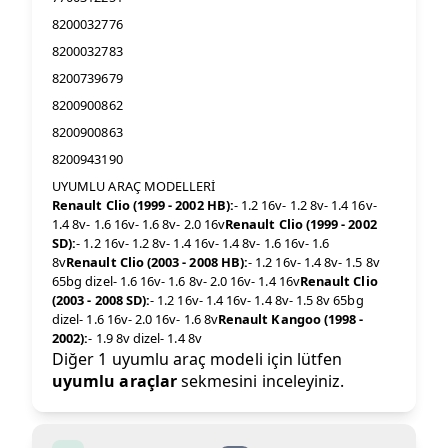
8200032776
8200032783
8200739679
8200900862
8200900863
8200943190
UYUMLU ARAÇ MODELLERİ
Renault Clio (1999 - 2002 HB):
- 1.2 16v- 1.2 8v- 1.4 16v-
1.4 8v- 1.6 16v- 1.6 8v- 2.0 16v
Renault Clio (1999 - 2002
SD):
- 1.2 16v- 1.2 8v- 1.4 16v- 1.4 8v- 1.6 16v- 1.6
8v
Renault Clio (2003 - 2008 HB):
- 1.2 16v- 1.4 8v- 1.5 8v
65bg dizel- 1.6 16v- 1.6 8v- 2.0 16v- 1.4 16v
Renault Clio
(2003 - 2008 SD):
- 1.2 16v- 1.4 16v- 1.4 8v- 1.5 8v 65bg
dizel- 1.6 16v- 2.0 16v- 1.6 8v
Renault Kangoo (1998 -
2002):
- 1.9 8v dizel- 1.4 8v
Diğer 1 uyumlu araç modeli için lütfen
uyumlu araçlar
sekmesini inceleyiniz.