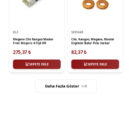
KLF
SERKAR
Megane Clio Kangoo Master
Clio, Kangoo, Megane, Master
Fren Müşürü 4 Fişli Klf
Enjektör Bakır Pulu Serkar
275,37
₺
82,37
₺
SEPETE EKLE
SEPETE EKLE
Daha Fazla Göster
(+
3
)