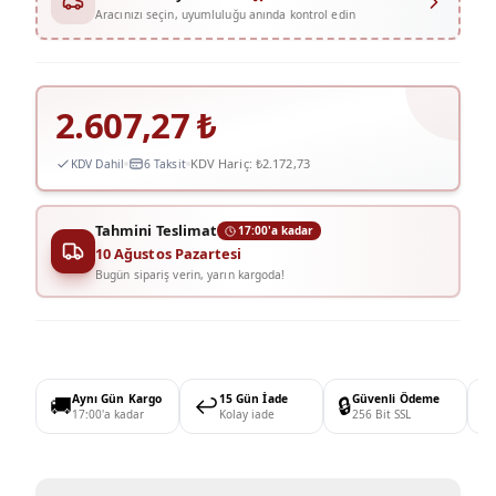
Aracınızı seçin, uyumluluğu anında kontrol edin
2.607,27
₺
KDV Hariç:
₺2.172,73
KDV Dahil
6 Taksit
Tahmini Teslimat
17:00'a kadar
10 Ağustos Pazartesi
Bugün sipariş verin, yarın kargoda!
🚚
Aynı Gün Kargo
↩️
15 Gün İade
🔒
Güvenli Ödeme

17:00'a kadar
Kolay iade
256 Bit SSL