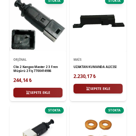
STOKTA
STOKTA
ORJINAL
MAIS
Clio 2 Kangoo Master 2 3 Fren
UZAKTAN KUMANDA ALICISI
Müşürü 2 Fiş 7700414986
2.230,17
₺
244,14
₺
SEPETE EKLE
SEPETE EKLE
STOKTA
STOKTA