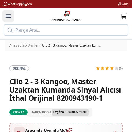
WhatsApp
Ara
Giriş
🛒
Parça Ara...
Ana Sayfa
Ürünler
Clio 2 - 3 Kangoo, Master Uzaktan Kumanda Sinyal Alıcısı İthal Orijinal 8200943190-1
ORJINAL
(0)
Clio 2 - 3 Kangoo, Master
Uzaktan Kumanda Sinyal Alıcısı
İthal Orijinal 8200943190-1
PARÇA KODU:
STOKTA
Orjinal 82009431901
Aracımla Uyumlu Mu?