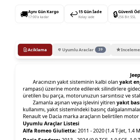
🚚
↩️
🔒
Aynı Gün Kargo
15 Gün İade
Güvenli Ö
17:00'a kadar
Kolay iade
256 Bit SSL
Aciklama
Uyumlu Araclar
Inceleme
39
Jeep
Aracınızın yakıt sisteminin kalbi olan
yakıt en
rampası) üzerine monte edilerek silindirlere gide
üretilen bu parça, motorunuzun sarsıntısız ve sta
Zamanla aşınan veya işlevini yitiren
yakıt bas
kullanımı, yakıt sistemindeki basınç dalgalanmala
Renault ve Dacia marka araçların belirtilen moto
Uyumlu Araçlar Listesi
Alfa Romeo Giulietta:
2011 - 2020 (1.4 T-Jet, 1.4 M