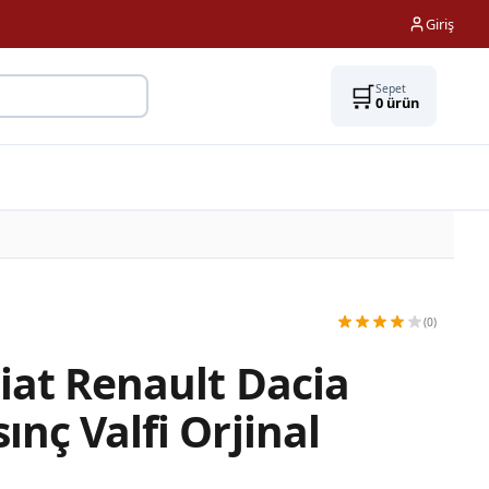
Giriş
🛒
Sepet
0
ürün
(0)
Fiat Renault Dacia
ınç Valfi Orjinal