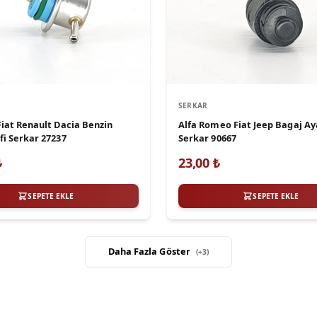
SERKAR
Fiat Renault Dacia Benzin
Alfa Romeo Fiat Jeep Bagaj Aya
fi Serkar 27237
Serkar 90667
₺
23,00
₺
SEPETE EKLE
SEPETE EKLE
Daha Fazla Göster
(+
3
)