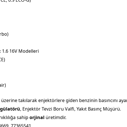
TCE, 0.9 ECO-G)
rbo)
:
1.6 16V Modelleri
CE)
ir)
üzerine takılarak enjektörlere giden benzinin basıncını ayar
egülatörü
, Enjektör Tevzi Boru Valfi, Yakıt Basınç Müşürü.
ıklılığa sahip
orjinal
üretimdir.
8669, 77365541