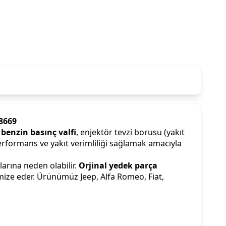
78669
 benzin basınç valfi
, enjektör tevzi borusu (yakıt
erformans ve yakıt verimliliği sağlamak amacıyla
arına neden olabilir.
Orjinal yedek parça
imize eder. Ürünümüz Jeep, Alfa Romeo, Fiat,