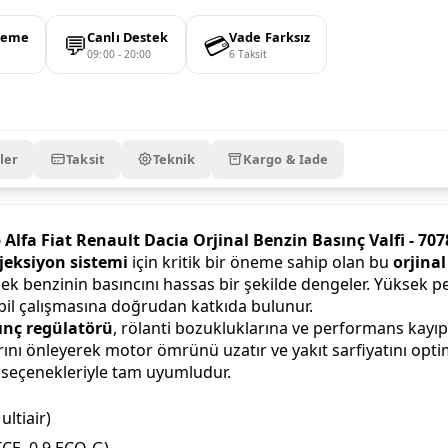
💬
💳
deme
Canlı Destek
Vade Farksız
09:00 - 20:00
6 Taksit
ler
Taksit
Teknik
Kargo & Iade
 Alfa Fiat Renault Dacia Orjinal Benzin Basınç Valfi - 70
jeksiyon sistemi
için kritik bir öneme sahip olan bu
orjinal
cek benzinin basıncını hassas bir şekilde dengeler. Yüksek p
bil çalışmasına doğrudan katkıda bulunur.
ınç regülatörü
, rölanti bozukluklarına ve performans kayıpl
rını önleyerek motor ömrünü uzatır ve yakıt sarfiyatını opt
r seçenekleriyle tam uyumludur.
ultiair)