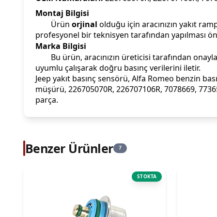
Montaj Bilgisi
Ürün
orjinal
olduğu için aracınızın yakıt ramp
profesyonel bir teknisyen tarafından yapılması öne
Marka Bilgisi
Bu ürün, aracınızın üreticisi tarafından onay
uyumlu çalışarak doğru basınç verilerini iletir.
Jeep yakıt basınç sensörü, Alfa Romeo benzin basın
müşürü, 226705070R, 226707106R, 7078669, 77365541
parça.
Benzer Ürünler
7
STOKTA