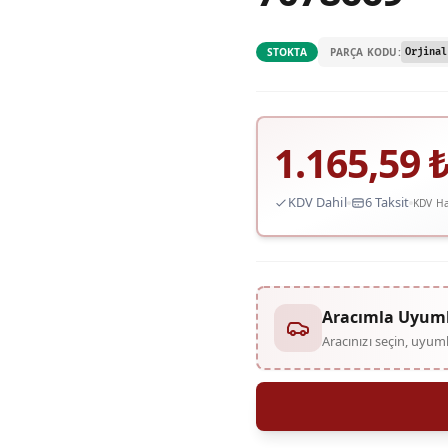
PARÇA KODU:
STOKTA
Orjinal
1.165,59
KDV Dahil
6 Taksit
KDV Ha
Aracımla Uyum
Aracınızı seçin, uyu