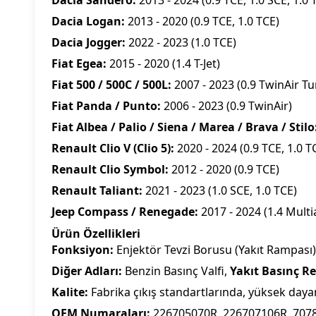
Dacia Sandero:
2013 - 2024 (0.9 TCE, 1.0 SCE, 1.0 
Dacia Logan:
2013 - 2020 (0.9 TCE, 1.0 TCE)
Dacia Jogger:
2022 - 2023 (1.0 TCE)
Fiat Egea:
2015 - 2020 (1.4 T-Jet)
Fiat 500 / 500C / 500L:
2007 - 2023 (0.9 TwinAir Tu
Fiat Panda / Punto:
2006 - 2023 (0.9 TwinAir)
Fiat Albea / Palio / Siena / Marea / Brava / Stilo
Renault Clio V (Clio 5):
2020 - 2024 (0.9 TCE, 1.0 T
Renault Clio Symbol:
2012 - 2020 (0.9 TCE)
Renault Taliant:
2021 - 2023 (1.0 SCE, 1.0 TCE)
Jeep Compass / Renegade:
2017 - 2024 (1.4 Multia
Ürün Özellikleri
Fonksiyon:
Enjektör Tevzi Borusu (Yakıt Rampası) 
Diğer Adları:
Benzin Basınç Valfi,
Yakıt Basınç R
Kalite:
Fabrika çıkış standartlarında, yüksek dayan
OEM Numaraları:
226705070R, 226707106R, 707