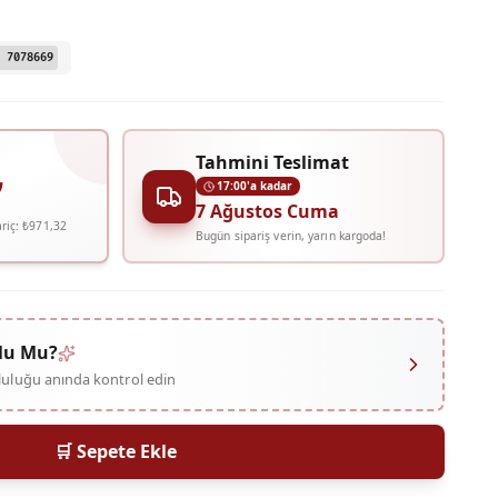
 7078669
Tahmini Teslimat
₺
17:00'a kadar
7 Ağustos Cuma
riç:
₺971,32
Bugün sipariş verin, yarın kargoda!
lu Mu?
mluluğu anında kontrol edin
🛒 Sepete Ekle