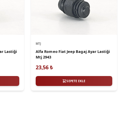
MTJ
r Lastiği
Alfa Romeo Fiat Jeep Bagaj Ayar Lastiği
Mtj 2943
23,56
₺
SEPETE EKLE