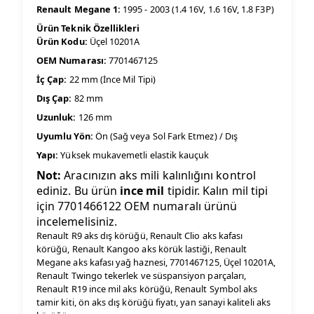
Renault Megane 1:
1995 - 2003 (1.4 16V, 1.6 16V, 1.8 F3P)
Ürün Teknik Özellikleri
Ürün Kodu:
Üçel 10201A
OEM Numarası:
7701467125
İç Çap:
22 mm (İnce Mil Tipi)
Dış Çap:
82 mm
Uzunluk:
126 mm
Uyumlu Yön:
Ön (Sağ veya Sol Fark Etmez) / Dış
Yapı:
Yüksek mukavemetli elastik kauçuk
Not:
Aracınızın aks mili kalınlığını kontrol
ediniz. Bu ürün
ince mil
tipidir. Kalın mil tipi
için 7701466122 OEM numaralı ürünü
incelemelisiniz.
Renault R9 aks dış körüğü, Renault Clio aks kafası
körüğü, Renault Kangoo aks körük lastiği, Renault
Megane aks kafası yağ haznesi, 7701467125, Üçel 10201A,
Renault Twingo tekerlek ve süspansiyon parçaları,
Renault R19 ince mil aks körüğü, Renault Symbol aks
tamir kiti, ön aks dış körüğü fiyatı, yan sanayi kaliteli aks