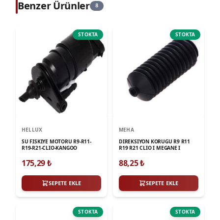
Benzer Ürünler
8
STOKTA
STOKTA
HELLUX
MEHA
SU FISKIYE MOTORU R9-R11-
DIREKSIYON KORUGU R9 R11
R19-R21-CLIO-KANGOO
R19 R21 CLIO I MEGANE I
175,29
₺
88,25
₺
SEPETE EKLE
SEPETE EKLE
STOKTA
STOKTA