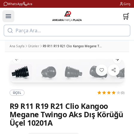
WhatsApp
Ara
Giriş
🛒
Parça Ara...
Ana Sayfa
Ürünler
R9 R11 R19 R21 Clio Kangoo Megane Twingo Aks Dış Körüğü Üçel 10201A
Previous slide
Next slid
ÜÇEL
(0)
R9 R11 R19 R21 Clio Kangoo
Megane Twingo Aks Dış Körüğü
Üçel 10201A